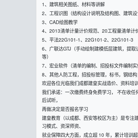
1、建筑相关图纸、材料等讲解
2、工程识图（结构设计说明及结构图、建筑设
3、CAD绘图教学
4、2013清单计量计价规范、20工程量清单计
5、平法22G101-1、22G101-2、22G101-3
6、广联达GTJ（手动绘制建模低层建筑，提
等）
7、宏业软件（清单的编制、招投标文件编制实
8、其他人防工程，招投标管理，标书，钢结构
欢迎各位光临我们成都建皇实战造价、资料培
我们承诺：一次缴费终身免费学习， 不在收任何
后试听，
再做决定是否报名学习
建皇教育（以成都、西安等校区为主）是专注
习模式、资深师资、
就业保障四大方面，成立超 10 年，累计培训