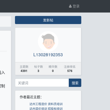
登录
发新帖
L13028192353
主题数
帖子数
精华数
注册排名
4391
3
0
576
浅入
搜索
控制
作者最近主题：
达州工程造价 资料员培训
达州造价培训 招投标培训