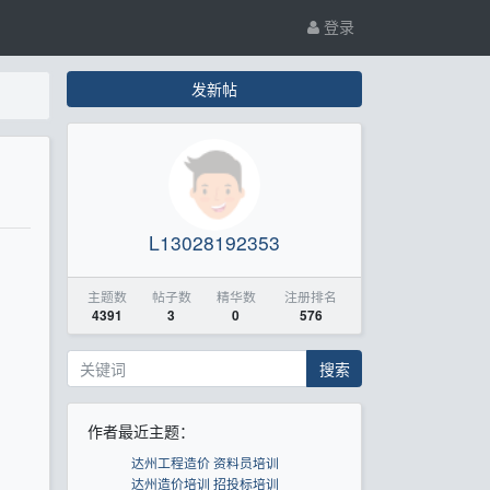
登录
发新帖
L13028192353
主题数
帖子数
精华数
注册排名
4391
3
0
576
搜索
作者最近主题：
达州工程造价 资料员培训
达州造价培训 招投标培训