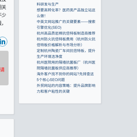
料研发与生产
相关
想要高转化率？医药类产品独立站这
不少
么做！
中英文网站推广的关键要素——搜索
钱，
引擎优化(SEO)
杭州高品质岩棉抗倍特板制造商推荐
杭州防火抗倍特板费用（杭州防火抗
倍特板价格解析与市场分析）
定制杭州陶瓷厂车间抗倍特板，提升
生产环境洁净度
杭州医院用的隔墙抗菌板厂（杭州医
院隔墙抗菌板供应商推荐）
请
海外客户找不到你的网站?先排查这
5个核心SEO问题
外贸网站的内容策略：提升品牌影响
力和客户粘性的关键