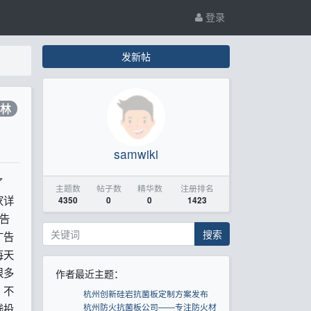
登录
发新帖
林
samwiki
了
主题数
帖子数
精华数
注册排名
家详
4350
0
0
1423
告
搜索
广告
每天
很多
作者最近主题：
，不
杭州创新硅岩抗菌板定制方案发布
杭州防火抗菌板公司——专注防火材
钱投