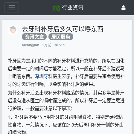
行业资讯
去牙科补牙后多久可以嚼东西
资讯文章
居民服务
1月前
515
aikangjian
补牙因为是采用的不同的补牙材料进行充填的，所以在固化
后需要一定的时间后才能稳定，所以一般在补牙后不建议马
上咀嚼东西。
深圳牙科
医生表示，补牙后需要先避免使用补
牙的牙齿进行咀嚼，以免影响补牙后的结果。
为什么补牙后会出现补牙材料脱落的情况，其实多半是补牙
后没有遵从医生的嘱咐而造成的，所以补牙后一定要注意进
行护理，一般需要注意以下事项：
1、补牙后不要马上用补牙的牙齿咀嚼食物，特别是硬物粘
性食物，一般情况下，应该在2~3天后再用补牙一侧的牙齿
咀嚼食物。