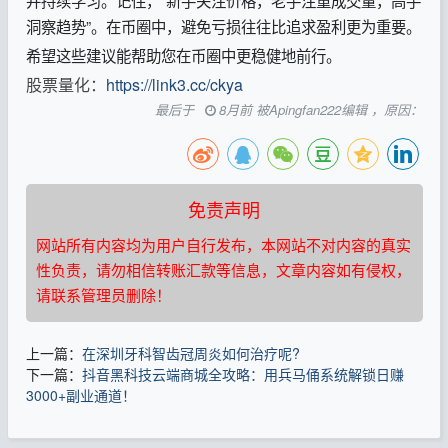
并持续学习。记住，‌“新手关注价格，老手注重成交量，高手
洞察趋势”‌。在币圈中，避免亏损往往比追求盈利更为重要。
希望这些建议能帮助您在币圈中更稳健地前行。
股票量化：
https://link3.cc/ckya
最后于
8月前 被Apingfan222编辑 ，原因：
免责声明
网站所有内容均为用户自行发布，本网站不对内容的真实
性负责，请勿相信转账汇款等信息，文章内容如有侵权，
请联系管理员删除！
上一篇：
在深圳牙科智齿冠周炎如何治疗呢?
下一篇：
抖音黑科技云端商城全攻略：用兵马俑系统解锁日赚
3000+副业通道！