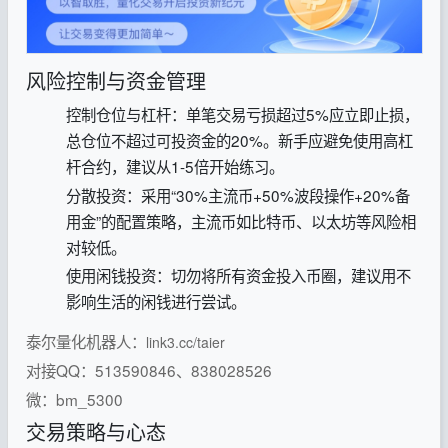
风险控制与资金管理
控制仓位与杠杆‌：单笔交易亏损超过5%应立即止损，
总仓位不超过可投资金的20%‌。新手应避免使用高杠
杆合约，建议从1-5倍开始练习‌。
分散投资‌：采用“30%主流币+50%波段操作+20%备
用金”的配置策略，主流币如比特币、以太坊等风险相
对较低‌。
使用闲钱投资‌：切勿将所有资金投入币圈，建议用不
影响生活的闲钱进行尝试‌。
泰尔量化机器人：
link3.cc/taier
对接QQ：513590846、838028526
微：bm_5300
交易策略与心态