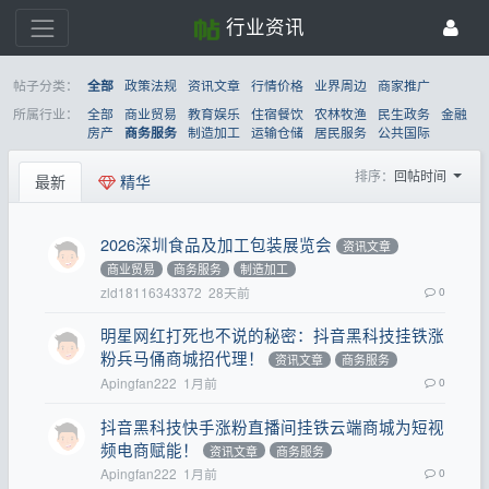
行业资讯
帖子分类：
政策法规
资讯文章
行情价格
业界周边
商家推广
全部
所属行业：
全部
商业贸易
教育娱乐
住宿餐饮
农林牧渔
民生政务
金融
房产
制造加工
运输仓储
居民服务
公共国际
商务服务
排序：
回帖时间
最新
精华
2026深圳食品及加工包装展览会
资讯文章
商业贸易
商务服务
制造加工
zld18116343372
28天前
0
明星网红打死也不说的秘密：抖音黑科技挂铁涨
粉兵马俑商城招代理！
资讯文章
商务服务
Apingfan222
1月前
0
抖音黑科技快手涨粉直播间挂铁云端商城为短视
频电商赋能！
资讯文章
商务服务
Apingfan222
1月前
0