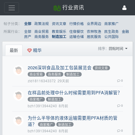
行业资讯
帖子分类：
政策法规
资讯文章
行情价格
业界周边
商家推广
全部
所属行业：
全部
商业贸易
教育娱乐
住宿餐饮
农林牧渔
民生政务
金融
房产
商务服务
运输仓储
居民服务
公共国际
制造加工
排序：
回帖时间
最新
精华
2026深圳食品及加工包装展览会
资讯文章
商业贸易
商务服务
制造加工
zld18116343372
29天前
0
在样品前处理中什么时候需要用到PFA消解管？
商家推广
制造加工
bzh13913944240
8月前
0
为什么半导体的液体运输需要用PFA材质的管
道？
商家推广
制造加工
bzh13913944240
8月前
0