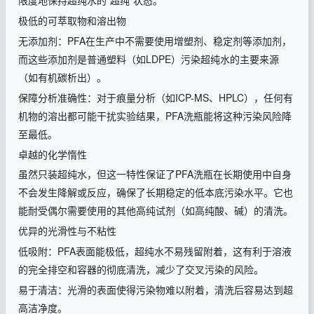
限度地保持超纯水的“超纯”状态。
极低的可萃取物和溶出物
无添加剂：
PFA
在生产中不需要使用增塑剂、稳定剂等添加剂，
而这些添加剂是普通塑料（如
LDPE
）污染超纯水的主要来源
（如有机碳析出）。
保障分析准确性：对于痕量分析（如
ICP-MS
、
HPLC
），任何有
机物的溶出都可能干扰实验结果，
PFA
洗瓶能将这种污染风险降
至最低。
卓越的化学惰性
虽然只装超纯水，但这一特性保证了
PFA
洗瓶在长期使用中自身
不会发生降解或反应，确保了长期稳定的低本底污染水平。它也
能耐受偶尔需要使用的其他高纯试剂（如高纯酸、碱）的清洗。
优异的光滑性与不粘性
低吸附：
PFA
表面能极低，超纯水不易残留附着，这有利于溶液
的完全排空和容器的彻底清洗，减少了交叉污染的风险。
易于清洁：光滑的表面使得污染物难以附着，清洗后容易达到超
高洁净度。