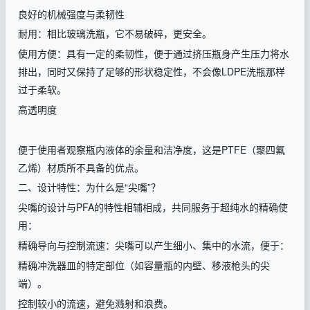
良好的机械强度与柔韧性
耐用：相比玻璃洗瓶，它不易破碎，更安全。
使用方便：具有一定的柔韧性，便于通过挤压瓶身产生压力将水
排出，同时又保持了足够的形状稳定性，不会像
LDPE
洗瓶那样
过于柔软。
高透明度
便于使用者观察瓶内液体的余量和洁净度，这是
PTFE
（聚四氟
乙烯）材质所不具备的优点。
二、设计特性：为什么是
“尖嘴”？
尖嘴的设计与
PFA
的特性相辅相成，共同服务于超纯水的精确使
用：
精确导向与控制流速：尖嘴可以产生细小、集中的水流，便于：
精确冲洗器皿的特定部位（如容量瓶的内壁、移液枪头的尖
端）。
控制较小的流速，避免溅射和浪费。