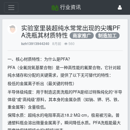
行业资讯
实验室里装超纯水常常出现的尖嘴PF
A洗瓶其材质特性
商家推广
制造加工
8月前
560
bzh13913944240
一、核心材质特性：为什么是
PFA
？
PFA
（全氟烷氧基聚合物）是一种高性能的氟聚合物，它针对超
纯水储存和分配的关键需求，提供了以下无可替代的特性：
极低的金属离子析出（最关键的特性）
半导体级纯度：用于制造这类洗瓶的
PFA
是经过特殊纯化的“半导
体级”或“高纯级”原料，其本身的金属杂质（如钠、钾、钙、铁、
重金属等）含量极低。
保障水质：超纯水的电阻率高达
18.2 M
Ω·
cm
，极易被污染。普
通塑料瓶会溶出微量金属离子，瞬间降低水质。
PFA
洗瓶能最大