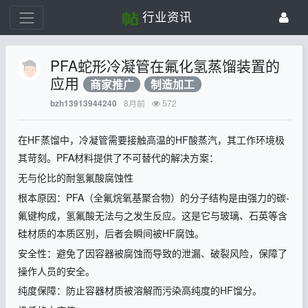
行业资讯
PFA蛇形冷凝管在氟化氢蒸馏装置的
应用
商家推广
制造加工
8月前
572
bzh13913944240
在
HF
蒸馏中，冷凝管需要接触高温的
HF
酸蒸汽，其工作环境极
其苛刻。
PFA
材料提供了不可替代的解决方案：
无与伦比的耐氢氟酸腐蚀性
根本原因：
PFA
（全氟烷氧基聚合物）的分子结构是由强力的碳
-
氟键构成，氢氟酸无法与之发生反应。这是它与玻璃、石英等含
硅材质的本质区别，后者会瞬间被
HF
腐蚀。
安全性：避免了因容器被腐蚀而导致的泄漏、破裂风险，保障了
操作人员的安全。
纯度保障：防止容器材质被溶解而污染高纯度的
HF
馏分。