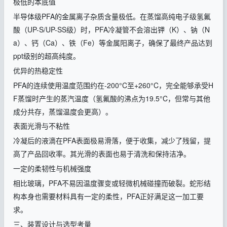
极低的本底值
半导体级
PFA
的金属离子杂质含量极低。在蒸馏高纯电子级氢氟
酸（
UP-S/UP-SS
级）时，
PFA
冷凝管不会溶出钾（
K
）、钠（
N
a
）、钙（
Ca
）、铁（
Fe
）等金属阳离子，确保了最终产品达到
ppt
级别的超高纯度。
优异的热稳定性
PFA
的连续使用温度范围约在
-200
°
C
至
+260
°
C
，完全能够承受
H
F
蒸馏时产生的蒸汽温度（氢氟酸的沸点为
19.5
°
C
，但常与其他
成分共存，蒸馏温度会更高）。
表面光滑与不粘性
冷凝后的液滴在
PFA
表面极易滑落，便于收集，减少了残留，提
高了产品回收率。其光滑的表面也易于清洗和保持洁净。
一定的柔韧性与机械强度
相比玻璃，
PFA
不易因温度骤变或轻微机械碰撞而破裂。蛇形结
构本身也需要材料具有一定的柔性，
PFA
正好满足这一加工要
求。
三、装置设计与选型考量