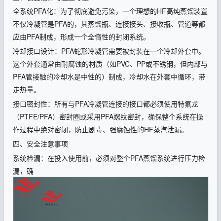
全系统
PFA
化：为了彻底避免污染，一个理想的
HF
高纯蒸馏装置
不仅冷凝管是
PFA
的，其蒸馏瓶、连接接头、接收瓶、管道等都
应由
PFA
制成，形成一个全惰性的封闭系统。
冷却接口设计：
PFA
蛇形冷凝管需要被封装在一个冷却外套中。
这个外套通常由耐腐蚀的材质（如
PVC
、
PP
或不锈钢，但内部与
PFA
管接触的冷却水是中性的）制成，冷却水在外套中循环，带
走热量。
接口密封性：所有与
PFA
冷凝管连接的接口都必须使用特氟龙
（
PTFE/PFA
）密封圈或采用
PFA
螺纹密封，确保整个系统在操
作过程中绝对密闭，防止剧毒、强腐蚀性的
HF
蒸汽泄漏。
四、安全注意事项
系统检漏：在投入使用前，必须对整个
PFA
蒸馏系统进行压力检
漏，确