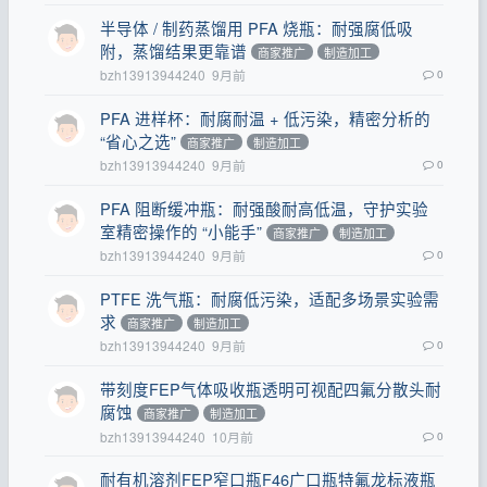
半导体 / 制药蒸馏用 PFA 烧瓶：耐强腐低吸
附，蒸馏结果更靠谱
商家推广
制造加工
bzh13913944240
9月前
0
PFA 进样杯：耐腐耐温 + 低污染，精密分析的
“省心之选”
商家推广
制造加工
bzh13913944240
9月前
0
PFA 阻断缓冲瓶：耐强酸耐高低温，守护实验
室精密操作的 “小能手”
商家推广
制造加工
bzh13913944240
9月前
0
PTFE 洗气瓶：耐腐低污染，适配多场景实验需
求
商家推广
制造加工
bzh13913944240
9月前
0
带刻度FEP气体吸收瓶透明可视配四氟分散头耐
腐蚀
商家推广
制造加工
bzh13913944240
10月前
0
耐有机溶剂FEP窄口瓶F46广口瓶特氟龙标液瓶