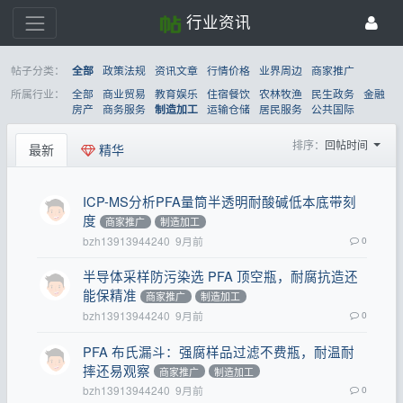
行业资讯
帖子分类：
政策法规
资讯文章
行情价格
业界周边
商家推广
全部
所属行业：
全部
商业贸易
教育娱乐
住宿餐饮
农林牧渔
民生政务
金融
房产
商务服务
运输仓储
居民服务
公共国际
制造加工
排序：
回帖时间
最新
精华
ICP-MS分析PFA量筒半透明耐酸碱低本底带刻
度
商家推广
制造加工
bzh13913944240
9月前
0
半导体采样防污染选 PFA 顶空瓶，耐腐抗造还
能保精准
商家推广
制造加工
bzh13913944240
9月前
0
PFA 布氏漏斗：强腐样品过滤不费瓶，耐温耐
摔还易观察
商家推广
制造加工
bzh13913944240
9月前
0