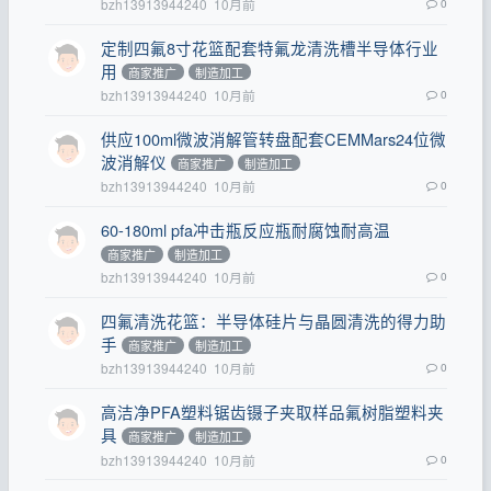
bzh13913944240
10月前
0
定制四氟8寸花篮配套特氟龙清洗槽半导体行业
用
商家推广
制造加工
bzh13913944240
10月前
0
供应100ml微波消解管转盘配套CEMMars24位微
波消解仪
商家推广
制造加工
bzh13913944240
10月前
0
60-180ml pfa冲击瓶反应瓶耐腐蚀耐高温
商家推广
制造加工
bzh13913944240
10月前
0
四氟清洗花篮：半导体硅片与晶圆清洗的得力助
手
商家推广
制造加工
bzh13913944240
10月前
0
高洁净PFA塑料锯齿镊子夹取样品氟树脂塑料夹
具
商家推广
制造加工
bzh13913944240
10月前
0