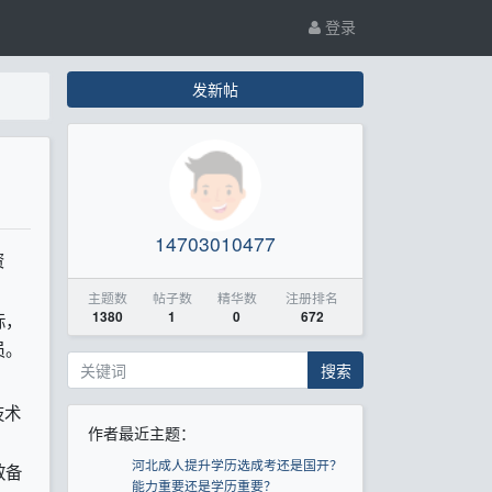
登录
发新帖
14703010477
资
主题数
帖子数
精华数
注册排名
标，
1380
1
0
672
员。
搜索
技术
作者最近主题：
河北成人提升学历选成考还是国开？
效备
能力重要还是学历重要？