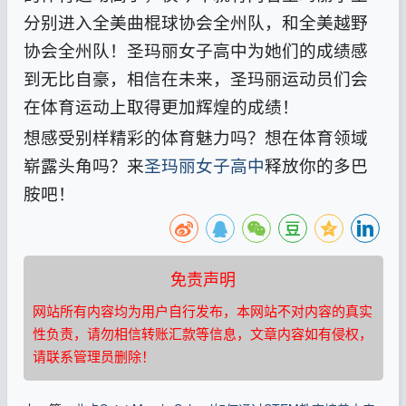
分别进入全美曲棍球协会全州队，和全美越野
协会全州队！圣玛丽女子高中为她们的成绩感
到无比自豪，相信在未来，圣玛丽运动员们会
在体育运动上取得更加辉煌的成绩！
想感受别样精彩的体育魅力吗？想在体育领域
崭露头角吗？来
圣玛丽女子高中
释放你的多巴
胺吧！
免责声明
网站所有内容均为用户自行发布，本网站不对内容的真实
性负责，请勿相信转账汇款等信息，文章内容如有侵权，
请联系管理员删除！