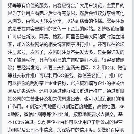
频等等有价值的服务，内容应符合广大用户浏览，主要目的
是为了让用户看完之后觉得有意思，然后会继续分享给其他
人浏览，由他人再转发分享，以达到病毒的传播。需要注意
的是要在内容里附带的宣传一下企业的网站。2.博客论坛推
广可以在新浪、网易、搜狐、阿里巴巴等大网站同时建立博
客，加入这些网站的相关博客圈子进行推广。还可以在论坛
注册账号，发帖子；发帖时注意不要发太多，只要保证发的
帖子被顶就行；具有很明显的广告帖最好不发，很容易被删
除；要经常发帖，不要三天打鱼两天晒网。3.利用QQ、微信
等社交软件推广可以利用QQ签名、微信签名推广，推广时
可以把你的昵称带上企业名称，账户资料填写企业的相关信
息及优惠活动。还可以通过建群和加群进行推广，通过群聊
把公司的主营业务及相关优惠发出去，也可以起到很好的推
广作用。4.创建公司地图可以创建百度地图，高德地图，36
0地图，微信地图等等企业地址，按照地图要求去提交，基
本100%通过。5.创建企业百科可以让用户了解公司的经营
范围以及公司基本信息，加深客户的信用度。6.做好百度系