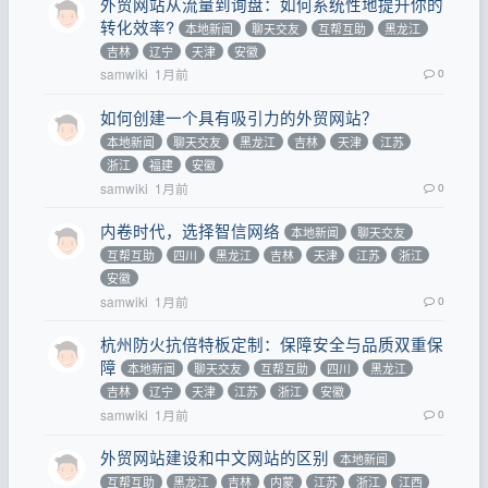
外贸网站从流量到询盘：如何系统性地提升你的
转化效率?
本地新闻
聊天交友
互帮互助
黑龙江
吉林
辽宁
天津
安徽
samwiki
1月前
0
如何创建一个具有吸引力的外贸网站？
本地新闻
聊天交友
黑龙江
吉林
天津
江苏
浙江
福建
安徽
samwiki
1月前
0
内卷时代，选择智信网络
本地新闻
聊天交友
互帮互助
四川
黑龙江
吉林
天津
江苏
浙江
安徽
samwiki
1月前
0
杭州防火抗倍特板定制：保障安全与品质双重保
障
本地新闻
聊天交友
互帮互助
四川
黑龙江
吉林
辽宁
天津
江苏
浙江
安徽
samwiki
1月前
0
外贸网站建设和中文网站的区别
本地新闻
互帮互助
黑龙江
吉林
内蒙
江苏
浙江
江西