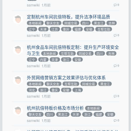
samwiki
1月前
0
定制杭州车间抗倍特板，提升洁净环境品质
本地新闻
聊天交友
同城交易
四川
黑龙江
吉林
辽宁
天津
江苏
重庆
福建
安徽
互帮互助
samwiki
1月前
0
杭州食品车间抗倍特板定制：提升生产环境安全
与卫生
本地新闻
互帮互助
同城交易
四川
吉林
辽宁
内蒙
天津
浙江
安徽
samwiki
1月前
0
外贸网络营销方案之效果评估与优化体系
本地新闻
聊天交友
互帮互助
同城交易
黑龙江
河北
浙江
重庆
安徽
上海
samwiki
1月前
0
杭州抗倍特板价格及市场分析
本地新闻
聊天交友
四川
黑龙江
天津
浙江
福建
安徽
samwiki
1月前
0