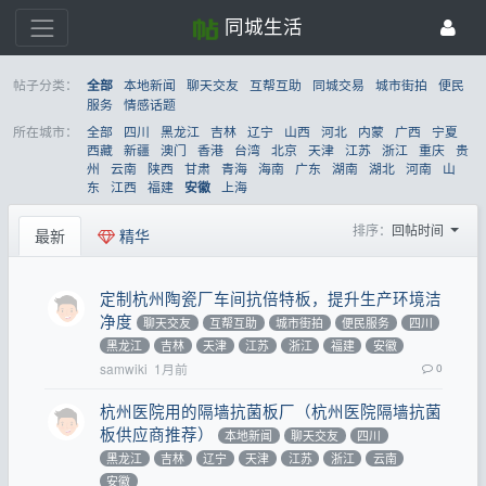
同城生活
帖子分类：
本地新闻
聊天交友
互帮互助
同城交易
城市街拍
便民
全部
服务
情感话题
所在城市：
全部
四川
黑龙江
吉林
辽宁
山西
河北
内蒙
广西
宁夏
西藏
新疆
澳门
香港
台湾
北京
天津
江苏
浙江
重庆
贵
州
云南
陕西
甘肃
青海
海南
广东
湖南
湖北
河南
山
东
江西
福建
上海
安徽
排序：
回帖时间
最新
精华
定制杭州陶瓷厂车间抗倍特板，提升生产环境洁
净度
聊天交友
互帮互助
城市街拍
便民服务
四川
黑龙江
吉林
天津
江苏
浙江
福建
安徽
samwiki
1月前
0
杭州医院用的隔墙抗菌板厂（杭州医院隔墙抗菌
板供应商推荐）
本地新闻
聊天交友
四川
黑龙江
吉林
辽宁
天津
江苏
浙江
云南
安徽