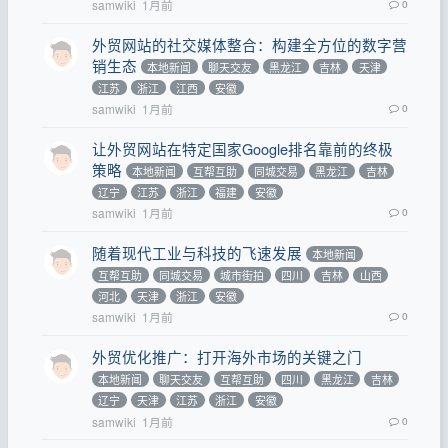
samwiki
1月前
0
外贸网站的社交媒体整合：构建全方位的数字营
销生态
本地新闻
聊天交友
黑龙江
吉林
天津
江苏
浙江
江西
安徽
samwiki
1月前
0
让外贸网站在特定国家Google排名靠前的终极
策略
本地新闻
互帮互助
同城交易
黑龙江
吉林
辽宁
江苏
浙江
福建
安徽
samwiki
1月前
0
随着现代工业与科技的飞速发展
本地新闻
互帮互助
同城交易
城市街拍
四川
吉林
山西
河北
天津
浙江
安徽
samwiki
1月前
0
外贸优化推广：打开海外市场的关键之门
本地新闻
聊天交友
互帮互助
四川
黑龙江
吉林
辽宁
天津
江苏
浙江
安徽
samwiki
1月前
0