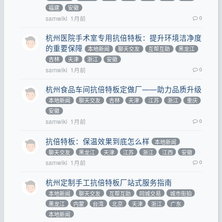
福建
安徽
samwiki
1月前
0
杭州医院手术室专用抗倍特板：提升环境洁净度
的重要保障
本地新闻
聊天交友
互帮互助
黑龙江
吉林
天津
浙江
安徽
samwiki
1月前
0
杭州食品车间抗倍特板定做厂——助力品质升级
本地新闻
聊天交友
吉林
天津
江苏
浙江
重庆
安徽
samwiki
1月前
0
抗倍特板：保温效果到底怎么样
本地新闻
聊天交友
黑龙江
天津
江苏
浙江
江西
安徽
samwiki
1月前
0
杭州定制手工抗倍特板厂站式服务指南
本地新闻
聊天交友
互帮互助
同城交易
城市街拍
黑龙江
内蒙
台湾
北京
天津
浙江
广东
本地新闻