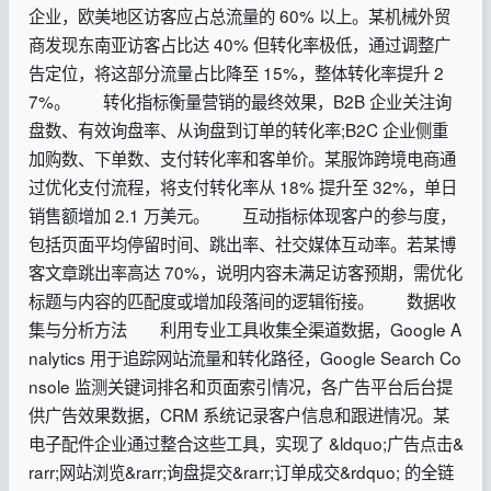
企业，欧美地区访客应占总流量的 60% 以上。某机械外贸
商发现东南亚访客占比达 40% 但转化率极低，通过调整广
告定位，将这部分流量占比降至 15%，整体转化率提升 2
7%。 转化指标衡量营销的最终效果，B2B 企业关注询
盘数、有效询盘率、从询盘到订单的转化率;B2C 企业侧重
加购数、下单数、支付转化率和客单价。某服饰跨境电商通
过优化支付流程，将支付转化率从 18% 提升至 32%，单日
销售额增加 2.1 万美元。 互动指标体现客户的参与度，
包括页面平均停留时间、跳出率、社交媒体互动率。若某博
客文章跳出率高达 70%，说明内容未满足访客预期，需优化
标题与内容的匹配度或增加段落间的逻辑衔接。 数据收
集与分析方法 利用专业工具收集全渠道数据，Google A
nalytics 用于追踪网站流量和转化路径，Google Search Co
nsole 监测关键词排名和页面索引情况，各广告平台后台提
供广告效果数据，CRM 系统记录客户信息和跟进情况。某
电子配件企业通过整合这些工具，实现了 &ldquo;广告点击&
rarr;网站浏览&rarr;询盘提交&rarr;订单成交&rdquo; 的全链