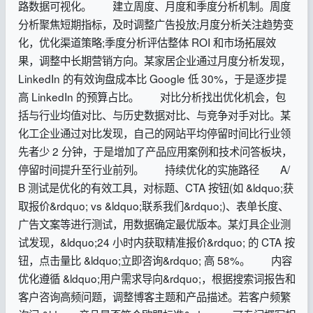
路数据可视化。 建立周度、月度和季度分析机制。周度
分析聚焦短期指标，及时调整广告投放;月度分析关注趋势变
化，优化渠道策略;季度分析评估整体 ROI 和市场拓展效
果，调整中长期营销方向。某家居企业通过月度分析发现，
LinkedIn 的有效询盘成本比 Google 低 30%，于是逐步提
高 LinkedIn 的预算占比。 对比分析找出优化机会，包
括与行业均值对比、与历史数据对比、与竞争对手对比。某
化工企业通过对比发现，自己的网站平均停留时间比行业领
先者少 2 分钟，于是增加了产品应用案例和技术问答板块，
停留时间提升至行业前列。 持续优化的实施路径 A/
B 测试是优化的有效工具，对标题、CTA 按钮(如 &ldquo;获
取报价&rdquo; vs &ldquo;联系我们&rdquo;)、表单长度、
广告文案等进行测试，用数据确定最优版本。某灯具企业测
试发现，&ldquo;24 小时内获取精准报价&rdquo; 的 CTA 按
钮，点击量比 &ldquo;立即咨询&rdquo; 高 58%。 内容
优化遵循 &ldquo;用户需求导向&rdquo;，根据搜索词报告和
客户咨询高频问题，调整博客主题和产品描述。若客户频繁