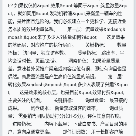
t;? 如果仅仅将&quot;效果&quot;等同于&quot;询盘数量&qu
ot;，就如同用&quot;发动机转速&quot;来衡量一辆车的性
能，是片面且危险的。我们必须建立一个更科学、更接近业
务本质的效果衡量体系。 第一层：流量效果&mdash;&
mdash;&quot;来了多少人?质量如何?&quot; 这是效果
的基础层，对应推广的执行层面。 关键指标： 数量
指标： 访问量、独立访客数。 质量指标： 跳出率、平
均会话时长、页面/会话。 洞察价值： 如果流量质量
差，意味着外贸推广渠道或内容定位有误，即使有询盘也是
偶然。高质量流量是产生高价值询盘的前提。 第二层：
转化效果&mdash;&mdash;&quot;多少人表现了兴趣?&quo
t; 这是效果的核心层，也是目前&quot;效果付费&quot;
主要关注的层面。 关键指标： 询盘数量： 最直接的
成果。 询盘成本： 衡量获取潜客的效率。 询盘质
量： 需要销售团队协助打分(如1-5分)，评估其意向程度。
进阶指标： 内容下载量： 下载白皮书、产品目录的用
户，意向度通常更高。 邮件订阅数： 用于长期客户培