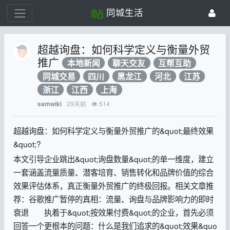
同城生活
超越询盘：如何科学定义与衡量外贸
推广
本地新闻
聊天交友
互帮互助
同城交易
四川
黑龙江
河北
江苏
浙江
江西
上海
29天前
514
samwiki
超越询盘：如何科学定义与衡量外贸推广的&quot;最终效果
&quot;?
本文引导企业跳出&quot;询盘数量&quot;的单一维度，建立
一套涵盖流量质量、潜客培育、销售转化和品牌价值的综合
效果评估体系，真正衡量外贸推广的终极回报。相关文章推
荐：谷歌推广暂停的真相：流量、询盘与品牌影响力的即时
衰退 执着于&quot;按效果付费&quot;的企业，首先必须
回答一个更根本的问题：什么是我们追求的&quot;效果&quo