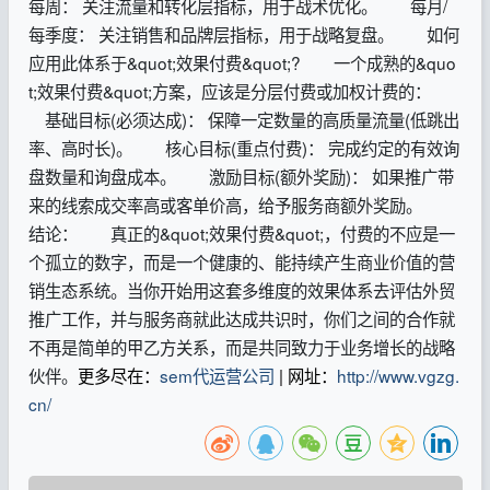
每周： 关注流量和转化层指标，用于战术优化。 每月/
每季度： 关注销售和品牌层指标，用于战略复盘。 如何
应用此体系于&quot;效果付费&quot;? 一个成熟的&quo
t;效果付费&quot;方案，应该是分层付费或加权计费的：
基础目标(必须达成)： 保障一定数量的高质量流量(低跳出
率、高时长)。 核心目标(重点付费)： 完成约定的有效询
盘数量和询盘成本。 激励目标(额外奖励)： 如果推广带
来的线索成交率高或客单价高，给予服务商额外奖励。
结论： 真正的&quot;效果付费&quot;，付费的不应是一
个孤立的数字，而是一个健康的、能持续产生商业价值的营
销生态系统。当你开始用这套多维度的效果体系去评估外贸
推广工作，并与服务商就此达成共识时，你们之间的合作就
不再是简单的甲乙方关系，而是共同致力于业务增长的战略
伙伴。
更多尽在：
sem代运营公司
| 网址：
http://www.vgzg.
cn/