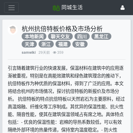
同城生活
杭州抗倍特板价格及市场分析
本地新闻
聊天交友
四川
黑龙江
天津
浙江
福建
安徽
29天前
359
samwiki
引言随着建筑行业的快速发展，保温材料在建筑中的应用逐
渐被重视，特别是在高能效建筑和绿色建筑理念的推动下，
抗倍特板作为种优质的保温材料，得到了广泛的应用。本文
将结合杭州的市场情况，探讨抗倍特板的新报价及市场分
析。 抗倍特板的特点抗倍特板以天然岩石为主要原料，经过
高温熔融、纤维化等工序制成。其优异的保温性能、抗火性
能、隔音性能，使其在建筑保温领域占有席之地。具体特点
包括：- 优良的保温性能：岩棉的导热系数较低，可以有效
隔绝外部环境的热量传递，保持室内温度稳定。- 防火性