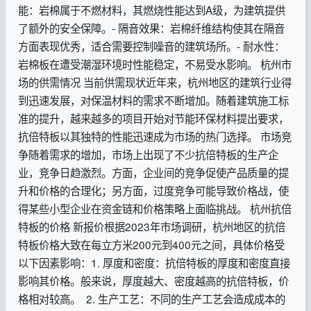
能：岩棉属于不燃材料，其燃烧性能达到A级，为建筑提供
了额外的安全保障。- 隔音效果：岩棉纤维结构使其在隔音
方面表现优秀，适合需要控制噪音的建筑场所。- 耐水性：
岩棉板在遭受潮湿环境时性能稳定，不易受水影响。 杭州市
场的供需情况 当前供需现状近年来，杭州地区的建筑行业得
到迅速发展，对保温材料的需求不断增加。随着建筑施工标
准的提升，越来越多的项目开始对节能环保材料提出要求，
抗倍特板以其独特的性能迅速成为市场的热门选择。 市场竞
争随着需求的增加，市场上出现了不少抗倍特板的生产企
业，竞争日趋激烈。方面，企业间的竞争促使产品质量的提
升和价格的合理化；另方面，过度竞争可能导致价格战，使
得某些小型企业在资金链和价格策略上面临挑战。 杭州抗倍
特板的价格 新报价根据2023年市场调研，杭州地区的抗倍
特板价格大致在每立方米200元到400元之间，具体价格受
以下因素影响：1. 厚度和密度：抗倍特板的厚度和密度直接
影响其价格。般来说，厚度越大、密度越高的抗倍特板，价
格相对较高。 2. 生产工艺：不同的生产工艺会造成成本的