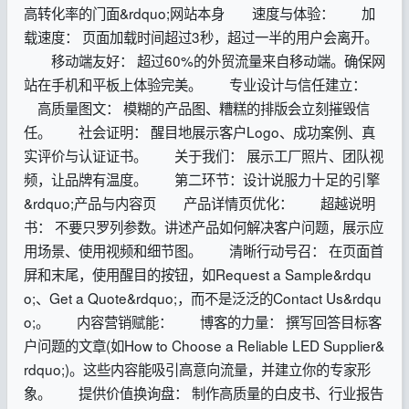
高转化率的门面&rdquo;网站本身 速度与体验： 加
载速度： 页面加载时间超过3秒，超过一半的用户会离开。
移动端友好： 超过60%的外贸流量来自移动端。确保网
站在手机和平板上体验完美。 专业设计与信任建立：
高质量图文： 模糊的产品图、糟糕的排版会立刻摧毁信
任。 社会证明： 醒目地展示客户Logo、成功案例、真
实评价与认证证书。 关于我们： 展示工厂照片、团队视
频，让品牌有温度。 第二环节：设计说服力十足的引擎
&rdquo;产品与内容页 产品详情页优化： 超越说明
书： 不要只罗列参数。讲述产品如何解决客户问题，展示应
用场景、使用视频和细节图。 清晰行动号召： 在页面首
屏和末尾，使用醒目的按钮，如Request a Sample&rdqu
o;、Get a Quote&rdquo;，而不是泛泛的Contact Us&rdqu
o;。 内容营销赋能： 博客的力量： 撰写回答目标客
户问题的文章(如How to Choose a Reliable LED Supplier&
rdquo;)。这些内容能吸引高意向流量，并建立你的专家形
象。 提供价值换询盘： 制作高质量的白皮书、行业报告