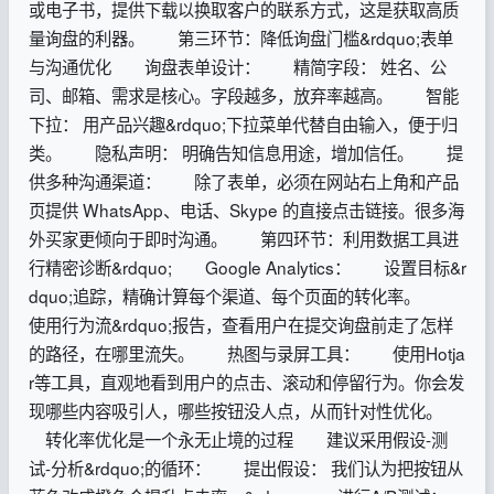
或电子书，提供下载以换取客户的联系方式，这是获取高质
量询盘的利器。 第三环节：降低询盘门槛&rdquo;表单
与沟通优化 询盘表单设计： 精简字段： 姓名、公
司、邮箱、需求是核心。字段越多，放弃率越高。 智能
下拉： 用产品兴趣&rdquo;下拉菜单代替自由输入，便于归
类。 隐私声明： 明确告知信息用途，增加信任。 提
供多种沟通渠道： 除了表单，必须在网站右上角和产品
页提供 WhatsApp、电话、Skype 的直接点击链接。很多海
外买家更倾向于即时沟通。 第四环节：利用数据工具进
行精密诊断&rdquo; Google Analytics： 设置目标&r
dquo;追踪，精确计算每个渠道、每个页面的转化率。
使用行为流&rdquo;报告，查看用户在提交询盘前走了怎样
的路径，在哪里流失。 热图与录屏工具： 使用Hotja
r等工具，直观地看到用户的点击、滚动和停留行为。你会发
现哪些内容吸引人，哪些按钮没人点，从而针对性优化。
转化率优化是一个永无止境的过程 建议采用假设-测
试-分析&rdquo;的循环： 提出假设： 我们认为把按钮从