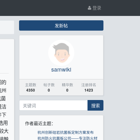
登录
发新帖
samwiki
间的
主题数
帖子数
精华数
注册排名
杭州
4350
0
0
1423
抗菌
搜索
境洁
件下
选用
作者最近主题：
较大
杭州创新硅岩抗菌板定制方案发布
杭州防火抗菌板公司——专注防火材
接触