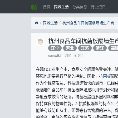
首页
同城生活
分类信息
行业资讯
同城生活
杭州食品车间抗菌板隔墙生产商
杭州食品车间抗菌板隔墙生
辽宁
河北
江苏
浙江
福
1月前
514
samwiki
在现代工业生产中，食品安全问题备受关注。
环境也需要进行严格的控制。因此，
抗菌板
隔
作为个经济发达、科技进步较快的城市，已经成
板隔墙？食品车间抗菌板隔墙是种用于划分和
净度要求较高的场所。抗菌板般由多层材料构
保持优良的物理性能。2.抗菌板隔墙的特点2
能够有效防止灰尘、细菌等有害物质的进入，保
的噪音，良好的隔音性能可为员工提供更加舒适