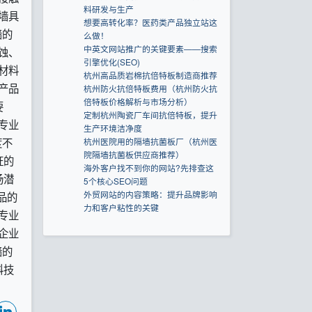
料研发与生产
墙具
想要高转化率？医药类产品独立站这
墙的
么做！
中英文网站推广的关键要素——搜索
蚀、
引擎优化(SEO)
材料
杭州高品质岩棉抗倍特板制造商推荐
产品
杭州防火抗倍特板费用（杭州防火抗
倍特板价格解析与市场分析）
要
定制杭州陶瓷厂车间抗倍特板，提升
专业
生产环境洁净度
度不
杭州医院用的隔墙抗菌板厂（杭州医
院隔墙抗菌板供应商推荐）
证的
海外客户找不到你的网站?先排查这
场潜
5个核心SEO问题
外贸网站的内容策略：提升品牌影响
品的
力和客户粘性的关键
专业
企业
墙的
科技