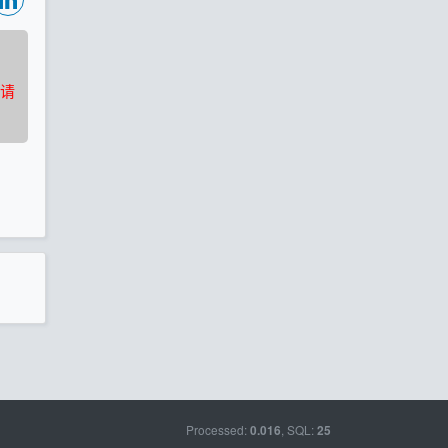
请
Processed:
, SQL:
0.016
25