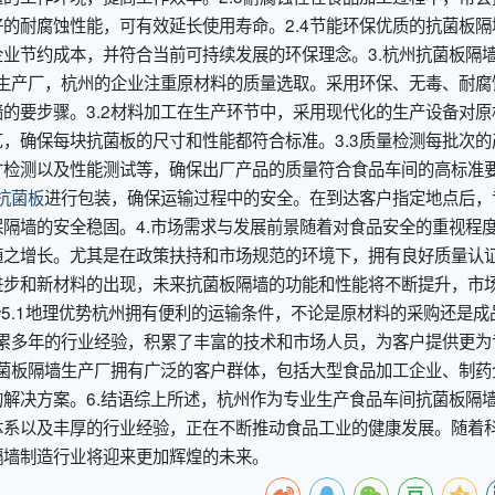
的耐腐蚀性能，可有效延长使用寿命。2.4节能环保优质的抗菌板隔
业节约成本，并符合当前可持续发展的环保理念。3.杭州抗菌板隔
墙生产厂，杭州的企业注重原材料的质量选取。采用环保、无毒、耐腐
的要步骤。3.2材料加工在生产环节中，采用现代化的生产设备对原
，确保每块抗菌板的尺寸和性能都符合标准。3.3质量检测每批次的
寸检测以及性能测试等，确保出厂产品的质量符合食品车间的高标准
抗菌板
进行包装，确保运输过程中的安全。在到达客户指定地点后，
隔墙的安全稳固。4.市场需求与发展前景随着对食品安全的重视程
随之增长。尤其是在政策扶持和市场规范的环境下，拥有良好质量认
进步和新材料的出现，未来抗菌板隔墙的功能和性能将不断提升，市
势5.1地理优势杭州拥有便利的运输条件，不论是原材料的采购还是成
积累多年的行业经验，积累了丰富的技术和市场人员，为客户提供更为
抗菌板隔墙生产厂拥有广泛的客户群体，包括大型食品加工企业、制药
解决方案。6.结语综上所述，杭州作为专业生产食品车间抗菌板隔
体系以及丰厚的行业经验，正在不断推动食品工业的健康发展。随着
隔墙制造行业将迎来更加辉煌的未来。