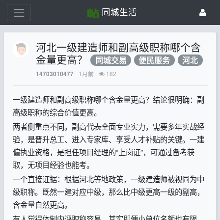
同城生活
河北一级建造师和副高级职称哪个含
金量更高？
同城交易
便民服务
河北
1月前
182
14703010477
一级建造师和副高级职称哪个含金量更高？结论很明确：副
高级职称的综合价值更高。
两者侧重点不同。副高代表全面专业实力，需要多年实战经
验，是晋升总工、进入专家库、享受人才补贴的关键。一建
偏执业资格，是担任项目经理的“上岗证”，可通过备考获
取，无项目经验也能考。
一个直接证据：根据河北等地政策，一级建造师被视同为中
级职称。既然一建对应中级，那么比中级更高一级的副高，
含金量自然更高。
有人觉得体制内评职称容易，其实即便小单位名额也有限，