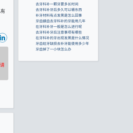
去牙科补一颗牙要多长时间
去牙科补牙后多久可以嚼东西
己有
补牙材料有点发黑是怎么回事
牙齿龋齿去牙科补的牙能用几年
在牙科补牙一般是怎么进行呢
去牙科补牙后注意事项有哪些
在牙科补的牙出现发黑是什么情况
牙齿蛀牙缺损去补牙能使用多少年
牙齿掉了一小块怎么办
请