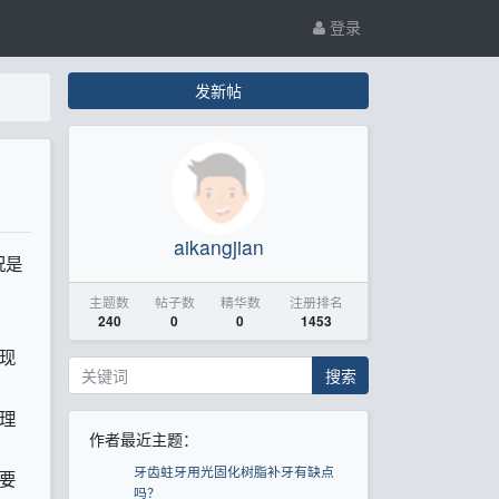
登录
发新帖
aikangjian
况是
主题数
帖子数
精华数
注册排名
240
0
0
1453
现
搜索
理
作者最近主题：
牙齿蛀牙用光固化树脂补牙有缺点
要
吗？