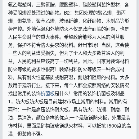
氟乙烯塑料，三聚氰胺，脲醛塑料，硅胶塑料装饰型材，各
种受阻烯烃处理过的织物。B2：集团处理的聚乙烯，聚丙
烯，聚氨酯，聚苯乙烯，玻璃纤维，化纤织物，木制品等形
势严峻。外墙保温和外墙防火不仅是政府面临的问题，也是
人民生命财产的重大事件。希望政府能够为人民的利益服
务，保护不符合防火要求的材料。赶出市场！当然，这会使
一些人的利益遭受损失，但为了个人和大多数普通人的利
益，人民的利益应该高于一切利益。因此，国家对装饰材料
防火等级的要求也很高！装修材料防火等级表一种合成材
料，具有耐火性能基质或耐高温，耐热和阻燃的材料。大多
数用于建筑行业。接下来，每个人都会按照网络的安装情况
找出常用的装饰
抗菌板
是什么！常用的装饰抗菌板及制品
1，防火板防火板是目前建材市场上常用的材料。常用的有
两种：一种是高压装饰耐火板，具有防火，防潮，耐磨，耐
油，易清洗，颜色多样的优点;一个是玻镁防火板，外层是装
饰材料，里面是矿物玻璃镁纵火材料，可以抵抗1500度的高
温，但装修不强。