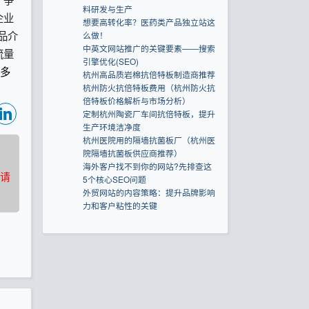
料研发与生产
企业
想要高转化率？医药类产品独立站这
产品介
么做！
中英文网站推广的关键要素——搜索
流量
引擎优化(SEO)
多
杭州高品质岩棉抗倍特板制造商推荐
杭州防火抗倍特板费用（杭州防火抗
倍特板价格解析与市场分析）
定制杭州陶瓷厂车间抗倍特板，提升
生产环境洁净度
杭州医院用的隔墙抗菌板厂（杭州医
院隔墙抗菌板供应商推荐）
海外客户找不到你的网站?先排查这
请
5个核心SEO问题
外贸网站的内容策略：提升品牌影响
力和客户粘性的关键