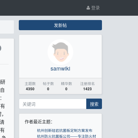
登录
发新帖
samwiki
词研
主题数
帖子数
精华数
注册排名
应自
4350
0
0
1423
：
搜索
布有
时，
清
作者最近主题：
，有
杭州创新硅岩抗菌板定制方案发布
杭州防火抗菌板公司——专注防火材
，争