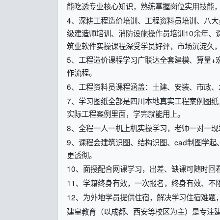
能吃透专业核心知识，熟练掌握岗位实用技能
4、深耕工程造价培训、工程资料员培训、八
级建造师培训、消防设施操作员培训10余年、
筑业软件实操课程深受学员好评，市场沉淀久，
5、工程造价课程学习广联达全套建模、算量+宏
作流程。
6、工程资料员课程涵盖：土建、安装、市政、
7、学习图纸全部是四川本地真实工程案例图
实际工程案例里面，学完就能用上。
8、全程一人一机上机实操学习，老师一对一
9、课程会建筑识图、结构识图、cad制图学
更透彻。
10、面授配合网课学习，出差、缺课可随时回
11、学籍终身有效，一次报名，终身有效、不
12、为外地学员提供住宿，解决学习住宿难题
建皇教育（以成都、西安等校区为主）是专注