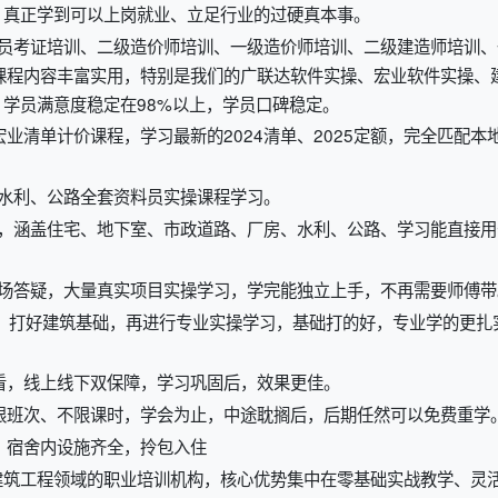
，真正学到可以上岗就业、立足行业的过硬真本事。
大员考证培训、二级造价师培训、一级造价师培训、二级建造师培训、
课程内容丰富实用，特别是我们的广联达软件实操、宏业软件实操、
学员满意度稳定在98%以上，学员口碑稳定。
业清单计价课程，学习最新的2024清单、2025定额，完全匹配本
水利、公路全套资料员实操课程学习。
纸，涵盖住宅、地下室、市政道路、厂房、水利、公路、学习能直接用
现场答疑，大量真实项目实操学习，学完能独立上手，不再需要师傅带
起、打好建筑基础，再进行专业实操学习，基础打的好，专业学的更扎
看，线上线下双保障，学习巩固后，效果更佳。
限班次、不限课时，学会为止，中途耽搁后，后期任然可以免费重学
，宿舍内设施齐全，拎包入住
建筑工程领域的职业培训机构，核心优势集中在零基础实战教学、灵