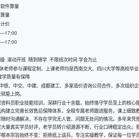
及软件算量
件算量
件计价
—17:00
—17:00
操 滚动开班 随到随学 不限班次时间 学会为止
退休老师参与课程定制，上课老师均是西南交大、四川大学等高校毕业
教学质量有保障
和中铁、中交、中建、成都建工、多家造价咨询公司合作，多次组织企
业就能上岗。
工程资料员职业技能培训，深耕行业十余载，始终恪守学员至上的核心
机构建立完善长效售后保障体系，全程专属老师跟进服务，课上细致
可随时沟通解决，不存在学完无人管、问题无处问的情况。多年来凭
累大量真实学员好评，老学员转介绍源源不断，行业口碑稳定出众。
学根本宗旨始终不变：拒绝纸上谈兵，专注实操教学，保证每一位学