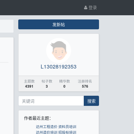
登录
发新帖
L13028192353
主题数
帖子数
精华数
注册排名
4391
3
0
576
搜索
作者最近主题：
达州工程造价 资料员培训
达州造价培训 招投标培训