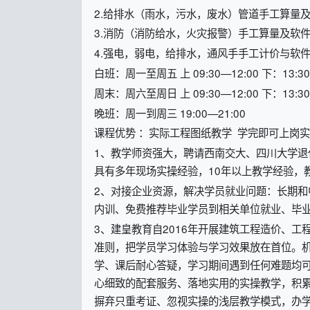
2.给排水（雨水，污水，废水）管道手工算量
3.消防（消防给水，火灾报警）手工算量及软
4.强电，弱电，给排水，通风手手工计价与软
白班：周一至周五 上 09:30—12:00 下：13:30
周末：周六至周日 上 09:30—12:00 下：13:30
晚班：周一到周三 19:00—21:00
课程优势 ：实际工程图纸教学 学完即可上岗实
1、教学师资强大，聘请西南交大、四川大学
具有多年现场实操经验，10年以上教学经验，
2、对接企业资源，解决学员就业问题：长期
内训、免费推荐毕业学员到相关单位就业、毕
3、建皇教育自2016年开展建筑工程造价、
准则，把学员学习体验与学习效果放在首位。
学、课后耐心答疑，学习期间遇到任何难题均
心细致的配套服务、落地实用的实操教学，积
摒弃只重考证、忽视实操的浅层教学模式，办