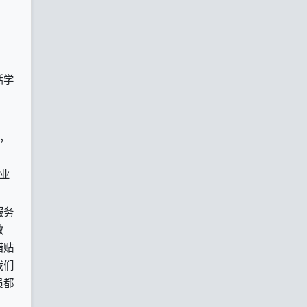
活学
，
业
服务
教
借贴
我们
员都