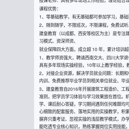
课程优势：
1、零基础教学，有无基础都可参加学习，基础
2、随到随学，不限班次，不限课程，免费试听
建皇教育（以成都、西安等校区为主）是专注
习模式、资深师资、
就业保障四大方面，成立超 10 年，累计培训
1、教学师资强大，聘请西南交大、四川大学
具有多年现场实操经验，10年以上教学经验，
2、对接企业资源，解决学员就业问题：长期
内训、免费推荐毕业学员到相关单位就业、毕
3、建皇教育自2016年开展建筑工程造价、
准则，把学员学习体验与学习效果放在首位。
学、课后耐心答疑，学习期间遇到任何难题均
心细致的配套服务、落地实用的实操教学，积
摒弃只重考证、忽视实操的浅层教学模式，办
能吃透专业核心知识，熟练掌握岗位实用技能