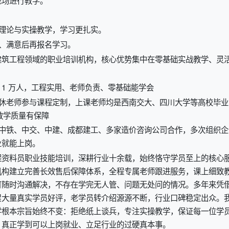
理论与实操教学，学习更扎实。
、满意后再报名学习。
建筑工程领域的职业培训机构，核心优势集中在零基础实战教学、灵
超 1 万人，工程实用、老师负责、零基础能学会
退休老师参与课程定制，上课老师均是西南交大、四川大学等高校毕业
教学质量有保障
和中铁、中交、中建、成都建工、多家造价咨询公司合作，多次组织企
业就能上岗。
工程资料员职业技能培训，深耕行业十余载，始终恪守学员至上的核心
机构建立完善长效售后保障体系，全程专属老师跟进服务，课上细致
可随时沟通解决，不存在学完无人管、问题无处问的情况。多年来凭
累大量真实学员好评，老学员转介绍源源不断，行业口碑稳定出众。
学根本宗旨始终不变：拒绝纸上谈兵，专注实操教学，保证每一位学
，真正学到可以上岗就业、立足行业的过硬真本事。