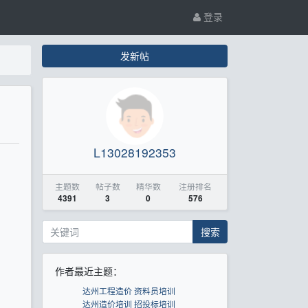
登录
发新帖
L13028192353
主题数
帖子数
精华数
注册排名
4391
3
0
576
搜索
作者最近主题：
达州工程造价 资料员培训
达州造价培训 招投标培训