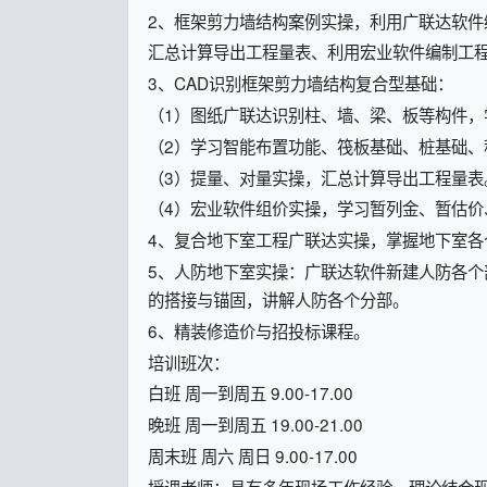
2、框架剪力墙结构案例实操，利用广联达软件
汇总计算导出工程量表、利用宏业软件编制工
3、CAD识别框架剪力墙结构复合型基础：
（1）图纸广联达识别柱、墙、梁、板等构件，
（2）学习智能布置功能、筏板基础、桩基础、
（3）提量、对量实操，汇总计算导出工程量表
（4）宏业软件组价实操，学习暂列金、暂估价
4、复合地下室工程广联达实操，掌握地下室各
5、人防地下室实操：广联达软件新建人防各
的搭接与锚固，讲解人防各个分部。
6、精装修造价与招投标课程。
培训班次：
白班 周一到周五 9.00-17.00
晚班 周一到周五 19.00-21.00
周末班 周六 周日 9.00-17.00
授课老师：具有多年现场工作经验，理论结合