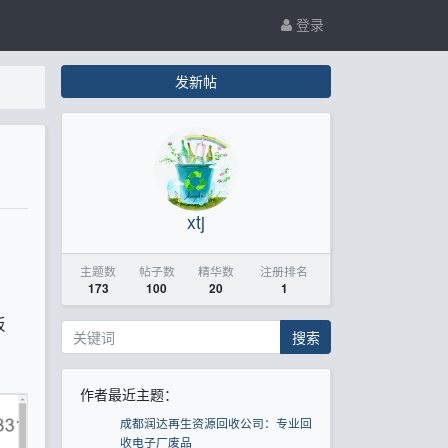
登录
发新帖
xtj
主题数
帖子数
精华数
注册排名
173
100
20
1
板
搜索
作者最近主题：
成都润达再生资源回收公司：专业回
收电子厂废品