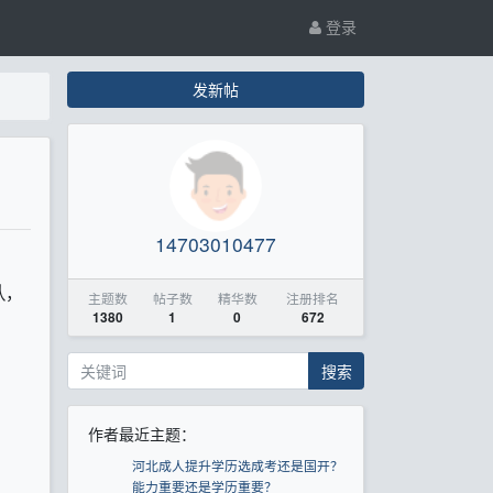
登录
发新帖
14703010477
认，
主题数
帖子数
精华数
注册排名
1380
1
0
672
搜索
作者最近主题：
河北成人提升学历选成考还是国开？
能力重要还是学历重要？