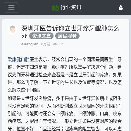
行业资讯
深圳牙医告诉你立世牙疼牙龈肿怎么
办
资讯文章
居民服务
8月前
301
aikangjian
爱康健口腔
医生表示，经常会出现的一个问题是问医生：牙
疼，但是不知道是哪一颗牙疼？所以需要解决这个问题，建
议先到牙科通过检查来查看是不是立世牙引起的疼痛。如果
是，那么再了解一下立世牙的生长以及位置等情况，以及怎
么解决这个问题。
如果是立世牙发炎肿痛，多半是由于立世牙异位萌出或阻生
时没有足够的空间，从而不断刺激立世牙周围的牙齿组织而
引起的，可能同时还会有下颌疼痛、下颌肿胀、口臭、咬东
西疼痛、牙龈出血等情况。一般立世牙如果没有对应的咬合
牙，位置不好，而且还经常引起疼痛的阻生智齿，可以考虑