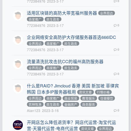
772384976
2023-3-17
0
适用区块链的高防大带宽福州服务器
业界周边
商家推广
民生政务
772384976
2023-3-17
0
企业网络安全高防护大存储服务器首选666IDC
业界周边
商家推广
民生政务
772384976
2023-3-17
0
流量清洗抗攻击抗CC的福州高防服务器
业界周边
商家推广
民生政务
772384976
2023-3-17
0
什么是RAID? Jimcloud 香港 美国 新加坡 菲律宾
韩国 日本多IP服务器租用
资讯文章
行情价格
业界周边
商家推广
商业贸易
教育娱乐
住宿餐饮
农林牧渔
民生政务
金融房产
商务服务
Alan123
2023-3-16
0
开网店怎么降低退货率？网店代运营-淘宝代运
营-天猫代运营-电商代运营
资讯文章
业界周边