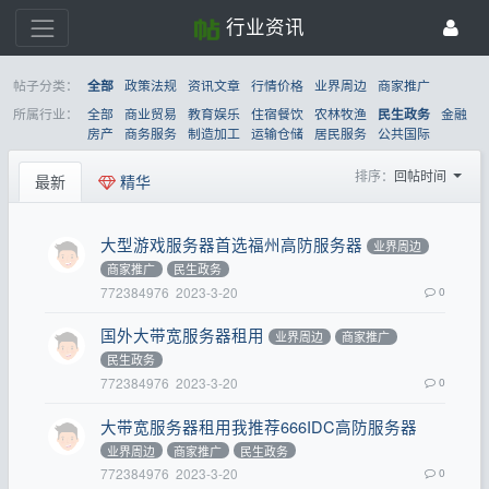
行业资讯
帖子分类：
政策法规
资讯文章
行情价格
业界周边
商家推广
全部
所属行业：
全部
商业贸易
教育娱乐
住宿餐饮
农林牧渔
金融
民生政务
房产
商务服务
制造加工
运输仓储
居民服务
公共国际
排序：
回帖时间
最新
精华
大型游戏服务器首选福州高防服务器
业界周边
商家推广
民生政务
772384976
2023-3-20
0
国外大带宽服务器租用
业界周边
商家推广
民生政务
772384976
2023-3-20
0
大带宽服务器租用我推荐666IDC高防服务器
业界周边
商家推广
民生政务
772384976
2023-3-20
0