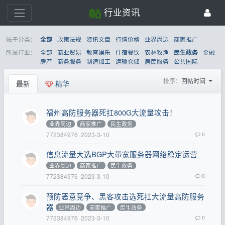
行业资讯
帖子分类：
政策法规
资讯文章
行情价格
业界周边
商家推广
全部
所属行业：
全部
商业贸易
教育娱乐
住宿餐饮
农林牧渔
金融
民生政务
房产
商务服务
制造加工
运输仓储
居民服务
公共国际
排序：
回帖时间
最新
精华
福州高防服务器死扛800G大流量攻击！
业界周边
商家推广
民生政务
772384976
2023-3-10
0
信息流量大选BGP大带宽服务器网络稳定运营
业界周边
商家推广
民生政务
772384976
2023-3-10
0
预防恶意竞争、黑客攻击选死扛大流量高防服务
器
业界周边
商家推广
民生政务
772384976
2023-3-10
0