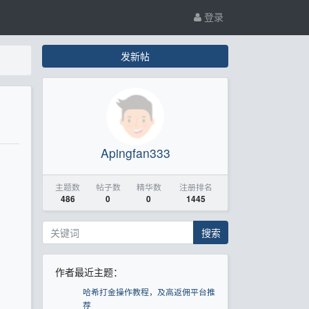
登录
发新帖
Apingfan333
主题数
帖子数
精华数
注册排名
486
0
0
1445
搜索
作者最近主题：
哈希打金操作教程，及高返佣平台推
荐