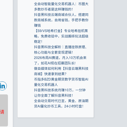
全自动智能量化交易机器人：币圈大
多数炒币者是这样赚钱的！
抖音黑科技云端商城合伙人，搭建同
款商城系统，自用省钱，手把手教你
赚钱
【S9/VS哈希打金】专业哈希挂机策
略，免费收徒中，实战搬砖玩法超级
稳定！
抖音黑科技全解析｜直播挂铁原理、
核心功能与全套变现逻辑！
2026布局AI赛道，月入10万机会来
了，如花AI现在招募团队长!
做自媒体如何利用【抖音云端黑科技
商城】快速拿到结果？
币指多BZD黄金期货数字货币智能AI
量化交易机器人
抖音黑科技系统月赚10万，一分钟
让你全面了解抖音黑科技！
全自动交易时代已至，黄金、原油期
货AI量化炒币工具，24小时盯盘！
请