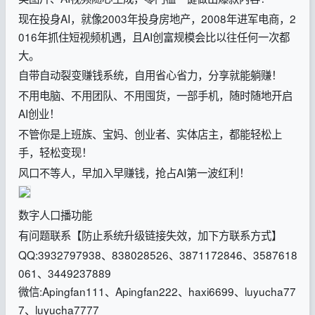
现在投身AI，就像2003年投身房地产，2008年进军电商，2
016年抓住短视频机遇，且AI创富规模会比以往任何一次都
大。
自带自动裂变赚钱系统，自用省心省力，分享就能躺赚！
不用电脑、不用团队、不用囤货，一部手机，随时随地开启
AI创业！
不管你是上班族、宝妈、创业者、实体店主，都能轻松上
手，轻松变现！
风口不等人，早加入早赚钱，抢占AI第一波红利！
数字人口播功能
有问题联系【防止系统升级链接失效，加下方联系方式】
QQ:3932797938、838028526、3871172846、3587618
061、3449237889
微信:Apingfan111、Apingfan222、haxi6699、luyucha77
7、luyucha7777