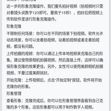
这一步的形象克隆操作，我们要先拍好视频（拍视频时只需
对着镜头说数字123即可，要高于15秒），拍好后把视频上
传到软件里进行形象克隆操作。
形象克隆
不限制任何场景：你可以在不同的场景下拍视频。软件允许
动态场景，你可以坐着拍视频，站着拍视频或者走着拍视
频，都没有问题。
上传拍摄的视频：你可以通过上传本地视频来克隆自己的形
象。建议使用原相机拍摄视频，然后直接上传，这样可以确
保形象克隆的效果更佳。另外，女性可以使用美颜相机拍摄
视频，不要过度美颜就好。
开始克隆：上传视频后，点击“开始定制”按钮，软件将开始
克隆你的形象。
形象管理
查看形象：克隆完成后，你可以在形象管理界面看到自己克
隆的多个形象，这些形象都可以用于制作数字人视频。