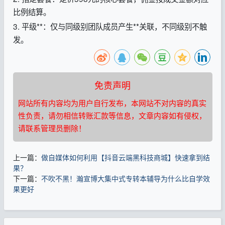
比例结算。
3. 平级**：仅与同级别团队成员产生**关联，不同级别不触
发。
免责声明
网站所有内容均为用户自行发布，本网站不对内容的真实
性负责，请勿相信转账汇款等信息，文章内容如有侵权，
请联系管理员删除！
上一篇：
做自媒体如何利用【抖音云端黑科技商城】快速拿到结
果？
下一篇：
不吹不黑！瀚宣博大集中式专转本辅导为什么比自学效
果更好