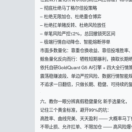
– 彻底杜绝马丁格尔倍投策略
– 杜绝无限加仓、杜绝重仓博弈
– 杜绝扛单赌反转、杜绝风险放任
– 单笔风险严控≤2%，总回撤锁死区间
– 极端行情自动降仓、智能熔断停单
市面多数量化：靠重仓换收益、靠倍投堆胜率
鲸鱼量化反向而行：牺牲短期暴利，换取长期
依托自研GoldQuant G5 AI引擎 + 四大全
震荡稳赚波段、单边严控风险、数据行情智能
不追求一日翻倍，只做长期、稳健、可持续的
六、教你一眼分辨真假稳健量化 新手选量化，
记住三个黄金标准，避开99%的坑：
高胜率、曲线完美、天天盈利 —— 大概率马丁
不带止损、允许扛单、不限加仓 —— 高风险爆