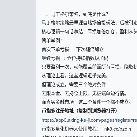
一、马丁格尔策略，到底是什么？
马丁格尔策略最早源自赌场倍投玩法，后被引
核心逻辑一句话总结：亏损加倍加仓，盈利从
简单举例：
首次下单亏损 → 下次翻倍加仓
继续亏损 → 仓位持续指数级加码
只要盈利一次，就能覆盖前面所有亏损，赚取
从理论上看，这套逻辑近乎完美。
但理论成立，需要三个绝对条件：
无限本金、无持仓上限、无极端单边行情。
而真实金融市场，这三个条件一个都不成立。
币指多注册地址（复制到浏览器打开）
https://app3.axing-ke-ji.com/pages/registe
币指多量化机器人使用教程： link3.cc/bzdlh