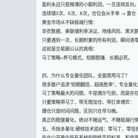
盈利永远只是微薄的小额利润，一旦连续反向
连续错3次、5次、8次，仓位会从手单 → 重仓
黄金市场从不缺极端行情：
非农数据、美联储利率决议、地缘风险、黑天
只要遇到一次，长期积累的所有利润，瞬间清
这就是交易圈公认的真相：
马丁策略=养亏模式，短期稳赚、长期必死。
四、为什么专业量化团队，全面禁用马丁？
很多散户追求“短期翻倍、超高胜率”，专业量
马丁策略最大的问题，不是偶尔亏损，而是存
只要策略带马丁、带无限加仓、带扛单博弈：
爆仓只是时间问题，区别只在早与晚。
真正的稳健量化，绝对不赌运气、不赌极端行
五、币指多量化·硬核技术底线：零马丁、零倍
在此公开量化所有系统的刚性风控标准，和市