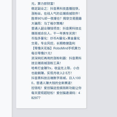
元，算力即财富！
稳定副业之：抖音黑科技直播挂铁，
涨粉丝，在线人气的云端商城软件！
胜率90%却一夜爆仓？揭穿交易圈最
大骗局：马丁格尔策略！
普通人副业赚钱项目：抖音黑科技云
端商城合伙人，干一年换车买房！
币指多量化：炒币AI量化+黄金量化
交易，专业风控，长期稳健盈利
【零撸天花板】RoboMind手机算力
每日零撸21元！
资深网红再用的涨粉利器：抖音黑科
技云端商城涨粉工具！
哈希打金赚Trx，收益无上限，小白
也能躺赚，实现月收入2-5万！
抖音黑科技云端数字商城，日入100
0，普通人赚大钱的全新赛道！
捡钱啦！爱创猫这些搞钱新功能让你
每天提现超轻松！爱创猫邀请码：4
82977