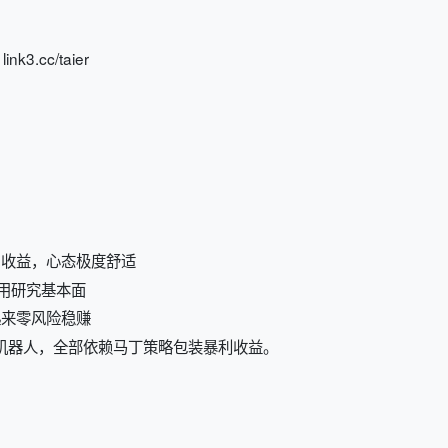
cc/taier
向收益，心态极度舒适
不用研究基本面
起来零风险稳赚
机器人，全部依赖马丁策略包装暴利收益。