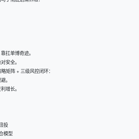
、靠扛单博奇迹。
绝对安全。
行情策略矩阵 + 三级风控闭环：
规避。
复利增长。
倍投
仓模型