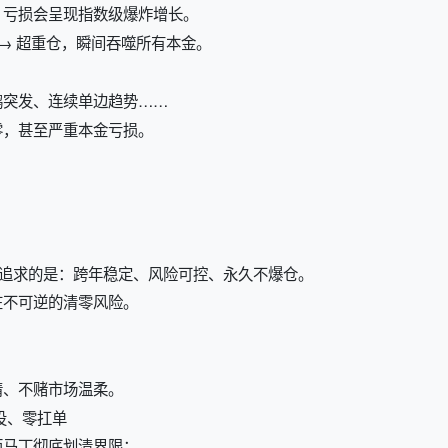
，亏损会呈现指数级爆炸增长。
 → 超重仓，瞬间吞噬所有本金。
鹅突发、连续单边趋势……
零，甚至严重本金亏损。
化追求的是：跨年稳定、风险可控、永久不爆仓。
在不可逆的清零风险。
情、不赌市场温柔。
投、零扛单
面马丁彻底划清界限：