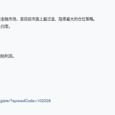
进金融市场，是目前市面上最泛滥、隐患最大的仓位策略。
头归零。
初始利润。
r/register?spreadCode=102028