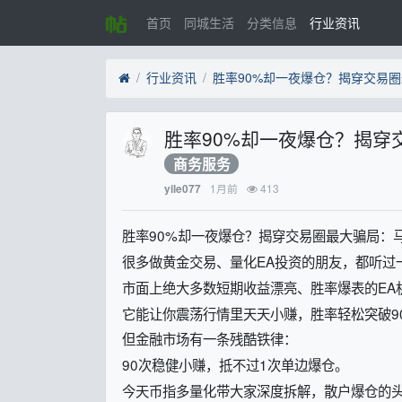
首页
同城生活
分类信息
行业资讯
行业资讯
胜率90%却一夜爆仓？揭穿交易
胜率90%却一夜爆仓？揭
商务服务
1月前
413
yile077
胜率90%却一夜爆仓？揭穿交易圈最大骗局：
很多做黄金交易、量化EA投资的朋友，都听过
市面上绝大多数短期收益漂亮、胜率爆表的EA
它能让你震荡行情里天天小赚，胜率轻松突破9
但金融市场有一条残酷铁律：
90次稳健小赚，抵不过1次单边爆仓。
今天币指多量化带大家深度拆解，散户爆仓的