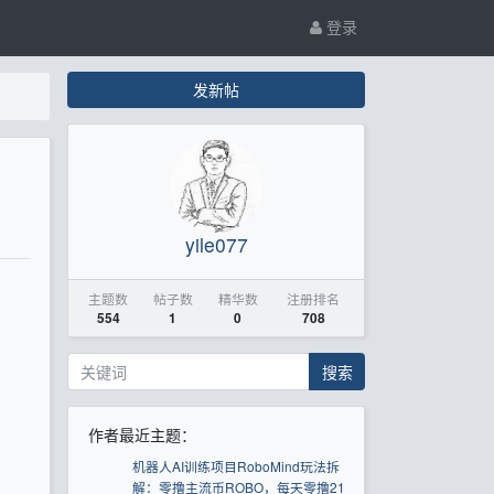
登录
发新帖
yile077
主题数
帖子数
精华数
注册排名
554
1
0
708
搜索
作者最近主题：
机器人AI训练项目RoboMind玩法拆
解：零撸主流币ROBO，每天零撸21