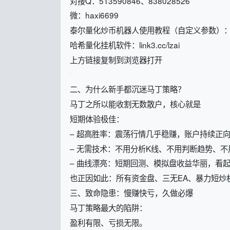
对接Q：513590846、838028526
微：haxi6699
泰尔量化炒币机器人使用教程（自定义参数）：link3.
哈希量化挂机软件：link3.cc/lzai
上方链接复制到浏览器打开
二、为什么新手都沉迷马丁策略？
马丁之所以能收割无数散户，核心就是
短期体验极佳：
– 超高胜率：震荡行情几乎稳赚，账户持续正
– 无需技术：不用分析K线、不用判断趋势、
– 曲线漂亮：短期回测、模拟盘收益华丽，看
也正因如此：所有资金盘、三无EA、暴力短炒
三、致命隐患：慢赚快亏，久做必爆
马丁策略最大的陷阱：
盈利有限、亏损无限。