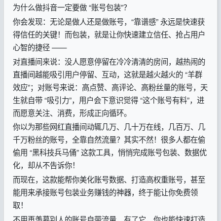
为什么做抖音一定要做 “账号包装”？
你会发现：无论是做人还是做账号，“靠谱感” 永远是快速获
得信任的关键！而包装，就是让你快速建立信任、抢占用户
心智的捷径 ——
对直播间来说：没人愿意停留在冷冷清清的房间，越热闹的
直播间越能吸引用户停留、互动，这就是越火越火的 “羊群
效应”；对账号来说：高点赞、高评论、高粉丝量的账号，天
生就自带 “吸引力”，用户会下意识觉得 “这个账号有料”，进
而愿意关注、消费，形成正向循环。
你以为那些网红直播间动辄几万、几十万在线，几百万、几
千万粉丝的账号，全靠自然流量？其实不然！很多人都在偷
偷用 “黑科技兵马俑” 这款工具，悄悄完成账号包装、数据优
化，却从不告诉你！
而现在，这款能帮你美化账号数据、打造高权重账号，甚至
能用来承接账号包装业务赚钱的神器，终于能让你免费领
取！
不用再羡慕别人的账号自带流量，有了它，你也能快速打造