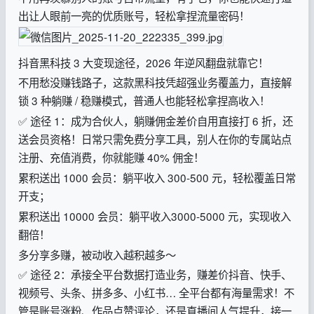
出让人眼前一亮的优质账号，轻松拿捏流量密码！
抖音黑科技 3 大变现途径，2026 年逆风翻盘就靠它！
不用愁没赚钱路子，这款黑科技凭超强业务覆盖力，直接解
锁 3 种躺赚 / 稳赚模式，普通人也能轻松拿捏高收入！
✅ 途径 1：成为合伙人，躺赚佣金差价自用直接打 6 折，还
送会员资格！日常只需免费分享工具，别人在你的专属站点
注册、充值消费，你就能赚 40% 佣金！
累积送出 1000 会员：躺平收入 300-500 元，轻松覆盖日常
开支；
累积送出 10000 会员：躺平收入3000-5000 元，实现收入
翻倍！
多分享多赚，被动收入越积越多～
✅ 途径 2：承接全平台数据打造业务，赚差价抖音、快手、
视频号、头条、拼多多、小红书… 全平台都有海量需求！不
管是账号涨粉、作品点赞评论，还是直播间人气提升，接一