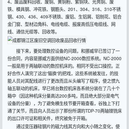
4、废品废料回收、废铜、黄铜粉、紫铜块、光亮铜、废
铁、模具钢、冲花铁、钢筋头、201、304、316、310不锈
钢、430、436、409不锈铁、废铝、生铝屑、铝刨花、铝合
金门窗、型材边角料、电线电缆、报废高低压电缆线、网
线、通信光缆等、回收等。
接下来，要处理数控设备的问题，和挪威早已签订了一
份合同，内容是挪威方面供给NC-2000数控系统。NC-2000
一般是用于两轴联动的数控机床的。相同不受出口操控。正
好合作人演完了这出“猫换”的把戏，这些系统被发往，的技
能人员对其配线进行了更改而且从头编写了程序，使之惯九
轴五联动的机床，早已将台数控机床各系统分装在了几十个
箱中（因这种机床分量高达200多吨，而且绝大部分是电气
设备的分量），为了避免横生枝节要开箱查看，谷独上下打
通了关节，而且向人员出示了那份所谓的TDP-70两轴镗铣床
的出口许可证和相关件，终究被免于开箱。
通过变压器硅钢片的磁力线其方向和大小随之变化，使