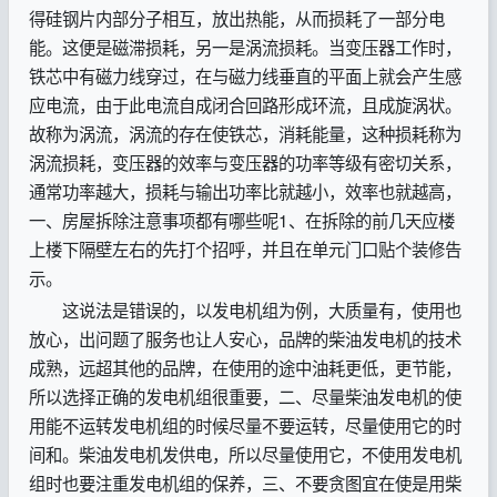
得硅钢片内部分子相互，放出热能，从而损耗了一部分电
能。这便是磁滞损耗，另一是涡流损耗。当变压器工作时，
铁芯中有磁力线穿过，在与磁力线垂直的平面上就会产生感
应电流，由于此电流自成闭合回路形成环流，且成旋涡状。
故称为涡流，涡流的存在使铁芯，消耗能量，这种损耗称为
涡流损耗，变压器的效率与变压器的功率等级有密切关系，
通常功率越大，损耗与输出功率比就越小，效率也就越高，
一、房屋拆除注意事项都有哪些呢1、在拆除的前几天应楼
上楼下隔壁左右的先打个招呼，并且在单元门口贴个装修告
示。
这说法是错误的，以发电机组为例，大质量有，使用也
放心，出问题了服务也让人安心，品牌的柴油发电机的技术
成熟，远超其他的品牌，在使用的途中油耗更低，更节能，
所以选择正确的发电机组很重要，二、尽量柴油发电机的使
用能不运转发电机组的时候尽量不要运转，尽量使用它的时
间和。柴油发电机发供电，所以尽量使用它，不使用发电机
组时也要注重发电机组的保养，三、不要贪图宜在使是用柴