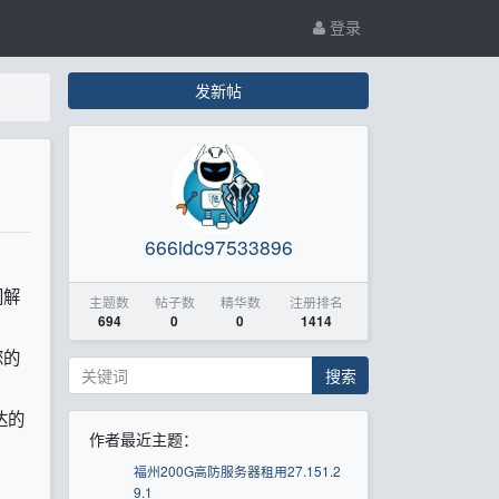
登录
发新帖
666idc97533896
间解
主题数
帖子数
精华数
注册排名
694
0
0
1414
您的
搜索
达的
作者最近主题：
福州200G高防服务器租用27.151.2
9.1