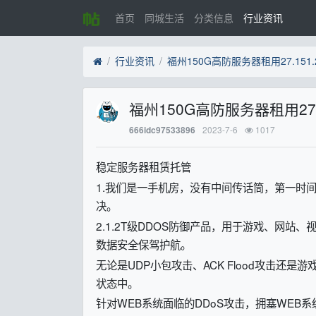
首页
同城生活
分类信息
行业资讯
行业资讯
福州150G高防服务器租用27.151.2
福州150G高防服务器租用27.1
2023-7-6
1017
666idc97533896
稳定服务器租赁托管
1.我们是一手机房，没有中间传话筒，第一时
决。
2.1.2T级DDOS防御产品，用于游戏、网
数据安全保驾护航。
无论是UDP小包攻击、ACK Flood攻击还
状态中。
针对WEB系统面临的DDoS攻击，拥塞WEB