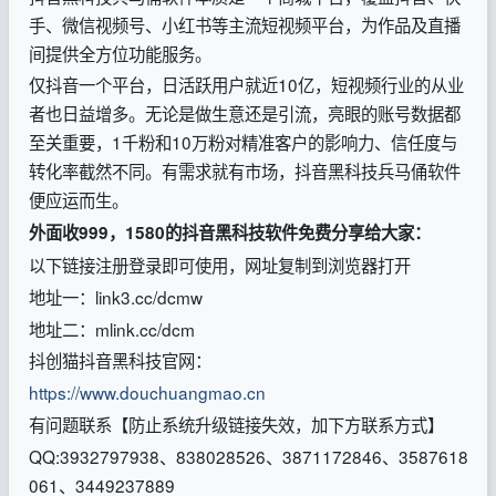
手、微信视频号、小红书等主流短视频平台，为作品及直播
间提供全方位功能服务。
仅抖音一个平台，日活跃用户就近10亿，短视频行业的从业
者也日益增多。无论是做生意还是引流，亮眼的账号数据都
至关重要，1千粉和10万粉对精准客户的影响力、信任度与
转化率截然不同。有需求就有市场，抖音黑科技兵马俑软件
便应运而生。
外面收999，1580的抖音黑科技软件免费分享给大家：
以下链接注册登录即可使用，网址复制到浏览器打开
地址一：link3.cc/dcmw
地址二：mlink.cc/dcm
抖创猫抖音黑科技官网：
https://www.douchuangmao.cn
有问题联系【防止系统升级链接失效，加下方联系方式】
QQ:3932797938、838028526、3871172846、3587618
061、3449237889