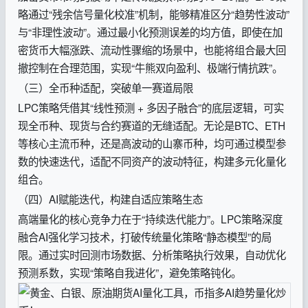
略通过“残余信号量化校准”机制，能够精准区分“趋势性波动”
与“非理性波动”。通过最小化预测误差的均方值，即使在加
密货币大幅涨跌、流动性骤缩的场景中，也能将组合最大回
撤控制在合理范围，实现“牛熊双向盈利、极端行情抗跌”。
（三）全币种适配，突破单一赛道局限
LPC策略凭借其“线性预测 + 多因子融合”的底层逻辑，可实
现全币种、现货与合约赛道的无缝适配。无论是BTC、ETH
等核心主流币种，还是高波动的山寨币种，均可通过模型参
数的快速迭代，适配不同资产的波动特征，构建多元化量化
组合。
（四）AI赋能迭代，构建自适应策略生态
高端量化的核心竞争力在于“持续迭代能力”。LPC策略深度
融合AI强化学习技术，打破传统量化策略“静态模型”的局
限。通过实时回测市场数据、分析策略执行效果，自动优化
预测系数，实现“策略自我进化”，避免策略钝化。