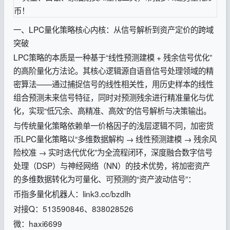
一、LPC量化策略核心内核：从信号解析到资产定价的跨域
突破
LPC策略的本质是一种基于“线性预测建模 + 残余信号优化”
的高阶量化方法论。其核心逻辑源自语音信号处理领域的精
密算法——通过捕捉信号的线性相关性，用历史样本的线性
组合预测未来信号特征，同时对预测残余进行精准量化与优
化，实现“低冗余、高精准、高效”的信号解析与决策输出。
与传统量化策略依赖单一价格因子的浅层逻辑不同，加密货
币LPC量化策略以“多维数据解构 → 线性预测建模 → 残余风
险校准 → 实时迭代优化”为全流程闭环，深度融合数字信号
处理（DSP）与神经网络（NN）的技术优势，将加密资产
的多维数据转化为可量化、可预测的“资产波动信号”：
币指多量化机器人：link3.cc/bzdlh
对接Q：513590846、838028526
微：haxi6699