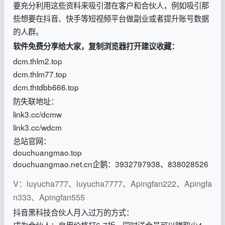
要充分利用这些资料来吸引潜在客户和合伙人，例如吸引那
些想要在抖音、快手等短视频平台做副业或者提升账号数据
的人群。
软件免费分享给大家，复制浏览器打开建议收藏：
dcm.thlm2.top
dcm.thlm77.top
dcm.thtdbb666.top
防失联地址：
link3.cc/dcmw
link3.cc/wdcm
总站官网：
douchuangmao.top
douchuangmao.net.cn企鹅：3932797938、838028526
V：luyucha777、luyucha7777、Apingfan222、Apingfa
n333、Apingfan555
抖音黑科技合伙人月入过万的方式：
成为合伙人：自用价格打6-7折，同时送会员可以赚取少4