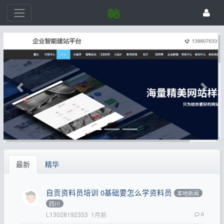
最新
精华
自贡资料员培训 0基础要怎么学资料员
本地新闻
四川
L13028192353
1月前
0