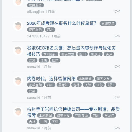
居民服务
aikangjian
1月前
0
2026年成考现在报名什么时候拿证？
同城交易
便民服务
河北
14703010477
1月前
0
谷歌SEO排名关键：高质量内容创作与优化实
操技巧
本地新闻
聊天交友
四川
黑龙江
天津
江苏
江西
福建
samwiki
1月前
0
内卷时代，选择智信网络
本地新闻
聊天交友
互帮互助
四川
黑龙江
吉林
天津
江苏
浙江
安徽
samwiki
1月前
0
杭州手工岩棉抗倍特板公司——专业制造，品质
保障
本地新闻
聊天交友
互帮互助
四川
黑龙江
吉林
山西
天津
samwiki
1月前
0