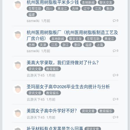
杭州医用树脂板平米多少钱
本地新闻
聊天交友
互帮互助
四川
黑龙江
吉林
辽宁
江苏
重庆
福建
samwiki
1月前
0
杭州医用树脂板厂（杭州医用树脂板制造工艺及
厂房介绍）
本地新闻
聊天交友
互帮互助
黑龙江
吉林
天津
江苏
浙江
重庆
福建
上海
samwiki
1月前
0
美高大学录取，我们坚持做对了什么？
资讯文章
教育娱乐
云游天下45
1月前
0
圣玛丽女子高中2026毕业生去向统计与分析
资讯文章
教育娱乐
云游天下45
1月前
0
美国女子高中升学好不好？
资讯文章
教育娱乐
云游天下45
1月前
0
补牙材料有点发黑是怎么回事
资讯文章