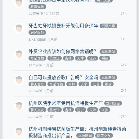
资讯文章
教育娱乐
云游天下45
1月前
0
牙齿蛀牙缺损去补牙能使用多少年
资讯文章
居民服务
aikangjian
1月前
0
外贸企业应该如何做网络营销呢？
本地新闻
互帮互助
黑龙江
吉林
天津
江苏
福建
samwiki
1月前
0
自己可以投放谷歌广告吗？安全吗
本地新闻
聊天交友
互帮互助
吉林
辽宁
江苏
福建
samwiki
1月前
0
杭州医院手术室专用抗倍特板生产厂
本地新闻
聊天交友
黑龙江
吉林
辽宁
天津
江苏
samwiki
1月前
0
杭州机制硅岩抗菌板生产商：杭州创新硅岩抗菌
板制造商推出新产品，
本地新闻
聊天交友