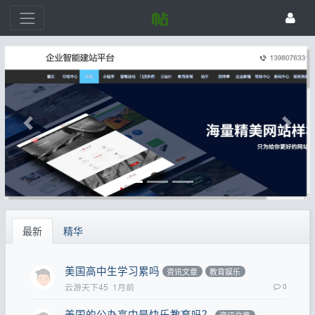
最新
精华
美国高中生学习累吗
资讯文章
教育娱乐
云游天下45
1月前
0
美国的公办高中是快乐教育吗？