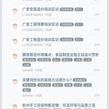
广安安装造价培训实训
本地新闻
四川
L13028192353
1月前
0
广安工程预算培训实训
本地新闻
四川
L13028192353
1月前
0
广安工程造价培训实训
本地新闻
四川
L13028192353
1月前
0
精准狙击外商痛点：食品制造业独立站设计赏析
聊天交友
互帮互助
四川
黑龙江
天津
江苏
云南
samwiki
1月前
0
关键词优化的具体方法是什么?
本地新闻
聊天交友
互帮互助
黑龙江
吉林
辽宁
江苏
重庆
samwiki
1月前
0
杭州手工抗倍特板定做：尽显环保与品质之选