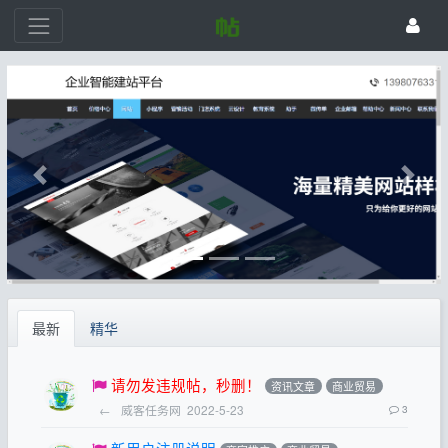
最新
精华
请勿发违规帖，秒删！
资讯文章
商业贸易
←
威客任务网
2022-5-23
3