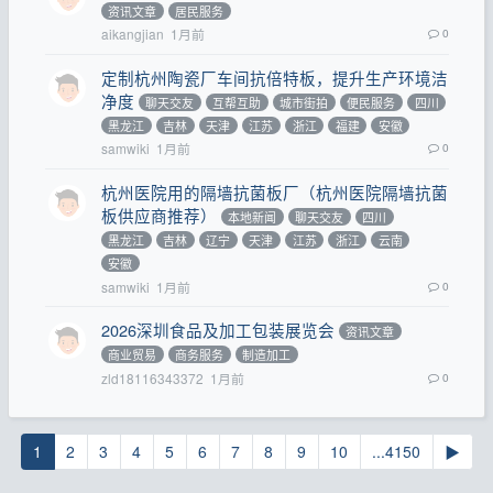
资讯文章
居民服务
aikangjian
1月前
0
定制杭州陶瓷厂车间抗倍特板，提升生产环境洁
净度
聊天交友
互帮互助
城市街拍
便民服务
四川
黑龙江
吉林
天津
江苏
浙江
福建
安徽
samwiki
1月前
0
杭州医院用的隔墙抗菌板厂（杭州医院隔墙抗菌
板供应商推荐）
本地新闻
聊天交友
四川
黑龙江
吉林
辽宁
天津
江苏
浙江
云南
安徽
samwiki
1月前
0
2026深圳食品及加工包装展览会
资讯文章
商业贸易
商务服务
制造加工
zld18116343372
1月前
0
1
2
3
4
5
6
7
8
9
10
...4150
▶