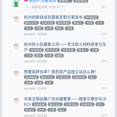
新用户注册说明
商家推广
商业贸易
←
威客任务网
2023-5-17
1
杭州创新硅岩抗菌板定制方案发布
本地新闻
聊天交友
互帮互助
城市街拍
黑龙江
吉林
辽宁
河北
内蒙
天津
陕西
甘肃
samwiki
29天前
0
杭州防火抗菌板公司——专注防火材料研发与生
产
本地新闻
聊天交友
互帮互助
黑龙江
天津
江苏
重庆
云南
福建
samwiki
29天前
0
想要高转化率？医药类产品独立站这么做！
本地新闻
聊天交友
互帮互助
同城交易
四川
吉林
天津
江苏
samwiki
29天前
0
中英文网站推广的关键要素——搜索引擎优化(S
EO)
本地新闻
聊天交友
互帮互助
同城交易
四川
黑龙江
吉林
江苏
浙江
samwiki
29天前
0