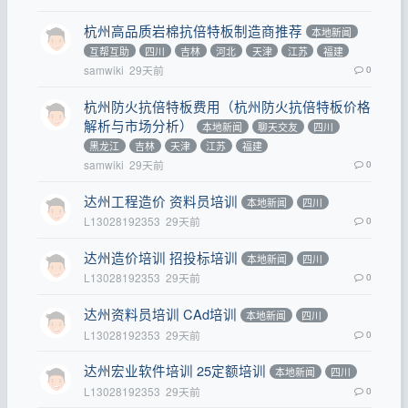
杭州高品质岩棉抗倍特板制造商推荐
本地新闻
互帮互助
四川
吉林
河北
天津
江苏
福建
samwiki
29天前
0
杭州防火抗倍特板费用（杭州防火抗倍特板价格
解析与市场分析）
本地新闻
聊天交友
四川
黑龙江
吉林
天津
江苏
福建
samwiki
29天前
0
达州工程造价 资料员培训
本地新闻
四川
L13028192353
29天前
0
达州造价培训 招投标培训
本地新闻
四川
L13028192353
29天前
0
达州资料员培训 CAd培训
本地新闻
四川
L13028192353
29天前
0
达州宏业软件培训 25定额培训
本地新闻
四川
L13028192353
29天前
0