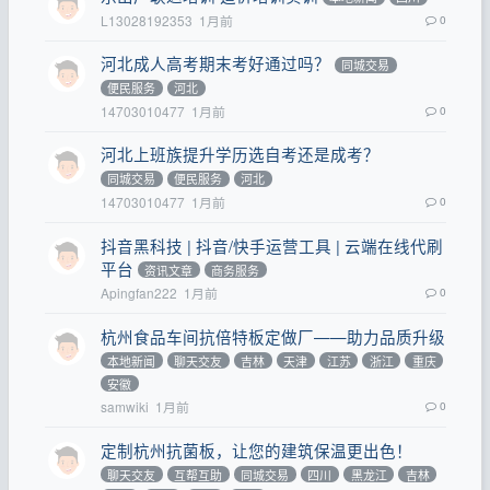
L13028192353
1月前
0
河北成人高考期末考好通过吗？
同城交易
便民服务
河北
14703010477
1月前
0
河北上班族提升学历选自考还是成考？
同城交易
便民服务
河北
14703010477
1月前
0
抖音黑科技 | 抖音/快手运营工具 | 云端在线代刷
平台
资讯文章
商务服务
Apingfan222
1月前
0
杭州食品车间抗倍特板定做厂——助力品质升级
本地新闻
聊天交友
吉林
天津
江苏
浙江
重庆
安徽
samwiki
1月前
0
定制杭州抗菌板，让您的建筑保温更出色！
聊天交友
互帮互助
同城交易
四川
黑龙江
吉林