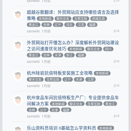
samwiki
1月前
0
超越谷歌翻译：外贸网站应支持哪些语言及选择
策略
本地新闻
聊天交友
互帮互助
同城交易
黑龙江
吉林
辽宁
河北
江苏
福建
samwiki
1月前
0
外贸网站打开慢怎么办？深度解析外贸网站建设
之访问速度优化技巧
本地新闻
聊天交友
四川
黑龙江
吉林
天津
浙江
福建
samwiki
1月前
0
杭州硅岩抗倍特板安装施工全攻略
本地新闻
聊天交友
互帮互助
辽宁
天津
江苏
samwiki
1月前
0
杭州食品车间抗倍特板生产厂：专业提供食品车
间解决方案
本地新闻
聊天交友
互帮互助
黑龙江
吉林
辽宁
天津
福建
samwiki
1月前
0
乐山资料员培训 0基础怎么学资料员
本地新闻