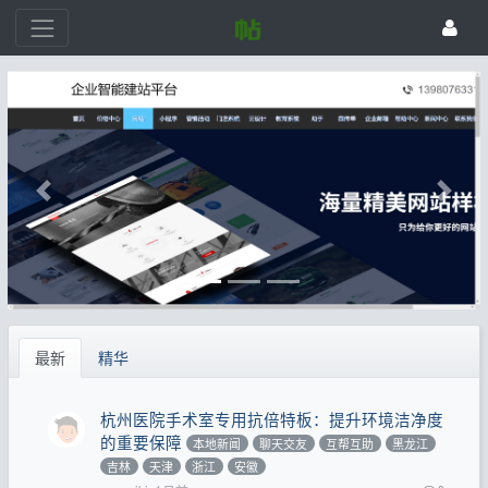
最新
精华
杭州医院手术室专用抗倍特板：提升环境洁净度
的重要保障
本地新闻
聊天交友
互帮互助
黑龙江
吉林
天津
浙江
安徽